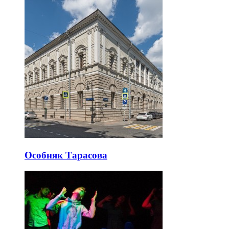
Особняк Тарасова