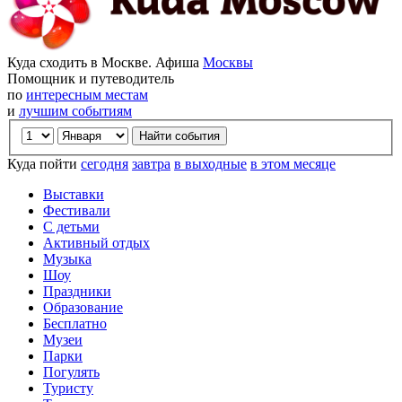
Куда сходить в Москве. Афиша
Москвы
Помощник и путеводитель
по
интересным местам
и
лучшим событиям
Куда пойти
сегодня
завтра
в выходные
в этом месяце
Выставки
Фестивали
С детьми
Активный отдых
Музыка
Шоу
Праздники
Образование
Бесплатно
Музеи
Парки
Погулять
Туристу