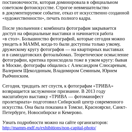
постановочности, которая доминировала в официальном
советском фотоискусстве. Строгое невмешательство
в документируемое событие, отказ от искусственно созданной
«художественности», печать полного кадра.
После увольнения с комбината фотографам закрывается
доступ на официальные выставки и начинается работа
«в стол». Большинство фотографий, которые сегодня можно
увидеть в МАММ, когда-то были доступны только узкому,
дружескому кругу фотографов — на квартирных выставках
и в самиздатовских фотоальбомах. Теоретическое осмысление
фотографии, критика происходила тоже в узком кругу: бывая
в Москве, фотографы общались с Александром Слюсаревым,
Валерием Щеколдиным, Владимиром Семиным, Юрием
Рыбчинским.
Сегодня, тридцать лет спустя, к фотографам «ТРИВА»
возвращается заслуженное признание. В 2013 году
масштабную выставку «ТРИВА — фотоманифест
пролетариата» подготовил Сибирский центр современного
искусства. Она была показана в Томске, Красноярске, Санкт-
Петербурге, Новосибирске и Кемерово.
Узнать подробности можно на сайте организаторов:
http://mamm-mdf.ru/exhibitions/non-capital-photo/