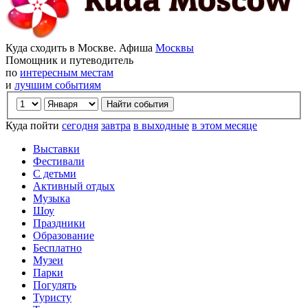
Куда сходить в Москве. Афиша
Москвы
Помощник и путеводитель
по
интересным местам
и
лучшим событиям
Куда пойти
сегодня
завтра
в выходные
в этом месяце
Выставки
Фестивали
С детьми
Активный отдых
Музыка
Шоу
Праздники
Образование
Бесплатно
Музеи
Парки
Погулять
Туристу