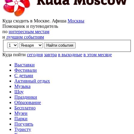
Куда сходить в Москве. Афиша
Москвы
Помощник и путеводитель
по
интересным местам
и
лучшим событиям
Куда пойти
сегодня
завтра
в выходные
в этом месяце
Выставки
Фестивали
С детьми
Активный отдых
Музыка
Шоу
Праздники
Образование
Бесплатно
Музеи
Парки
Погулять
Туристу