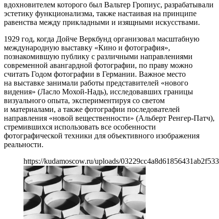
вдохновителем которого был Вальтер Гропиус, разрабатывали
эстетику функционализма, также настаивая на принципе
равенства между прикладными и изящными искусствами.
1929 год, когда Дойче Веркбунд организовал масштабную
международную выставку «Кино и фотография»,
познакомившую публику с различными направлениями
современной авангардной фотографии, по праву можно
считать Годом фотографии в Германии. Важное место
на выставке занимали работы представителей «нового
видения» (Ласло Мохой-Надь), исследовавших границы
визуального опыта, экспериментируя со светом
и материалами, а также фотографии последователей
направления «новой вещественности» (Альберт Ренгер-Патч),
стремившихся использовать все особенности
фотографической техники для объективного изображения
реальности.
https://kudamoscow.ru/uploads/03229cc4a8d61856431ab2f533