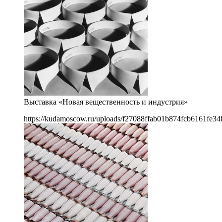
Выставка «Новая вещественность и индустрия»
https://kudamoscow.ru/uploads/f27088ffab01b874fcb6161fe34