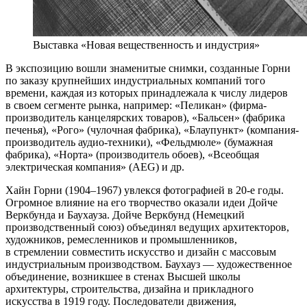
Выставка «Новая вещественность и индустрия»
В экспозицию вошли знаменитые снимки, созданные Горни
по заказу крупнейших индустриальных компаний того
времени, каждая из которых принадлежала к числу лидеров
в своем сегменте рынка, например: «Пеликан» (фирма-
производитель канцелярских товаров), «Бальсен» (фабрика
печенья), «Рого» (чулочная фабрика), «Блаупункт» (компания-
производитель аудио-техники), «Фельдмюле» (бумажная
фабрика), «Норта» (производитель обоев), «Всеобщая
электрическая компания» (AEG) и др.
Хайн Горни (1904–1967) увлекся фотографией в 20-е годы.
Огромное влияние на его творчество оказали идеи Дойче
Веркбунда и Баухауза. Дойче Веркбунд (Немецкий
производственный союз) объединял ведущих архитекторов,
художников, ремесленников и промышленников,
в стремлении совместить искусство и дизайн с массовым
индустриальным производством. Баухауз — художественное
объединение, возникшее в стенах Высшей школы
архитектуры, строительства, дизайна и прикладного
искусства в 1919 году. Последователи движения,