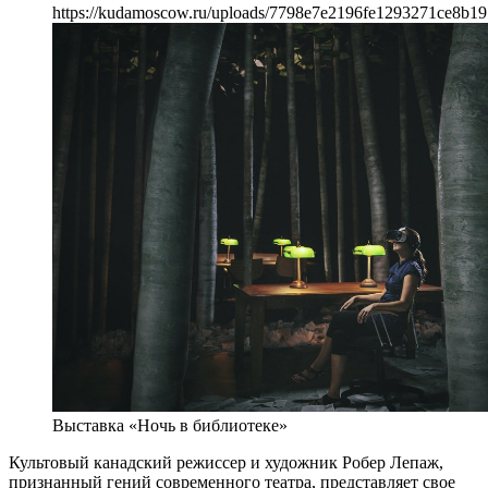
https://kudamoscow.ru/uploads/7798e7e2196fe1293271ce8b19
Выставка «Ночь в библиотеке»
Культовый канадский режиссер и художник Робер Лепаж,
признанный гений современного театра, представляет свое