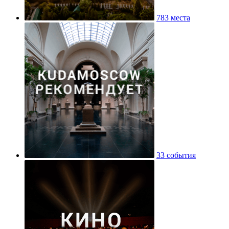
783 места
33 события