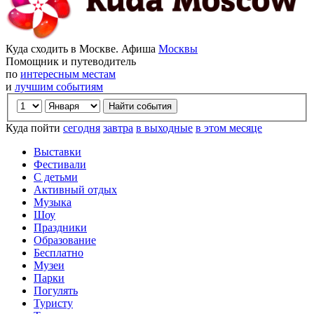
Куда сходить в Москве. Афиша
Москвы
Помощник и путеводитель
по
интересным местам
и
лучшим событиям
Куда пойти
сегодня
завтра
в выходные
в этом месяце
Выставки
Фестивали
С детьми
Активный отдых
Музыка
Шоу
Праздники
Образование
Бесплатно
Музеи
Парки
Погулять
Туристу