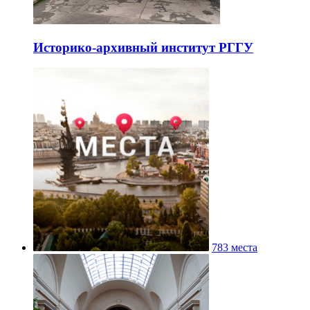
Историко-архивный институт РГГУ
783 места