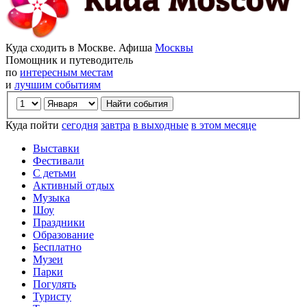
Куда сходить в Москве. Афиша
Москвы
Помощник и путеводитель
по
интересным местам
и
лучшим событиям
Куда пойти
сегодня
завтра
в выходные
в этом месяце
Выставки
Фестивали
С детьми
Активный отдых
Музыка
Шоу
Праздники
Образование
Бесплатно
Музеи
Парки
Погулять
Туристу