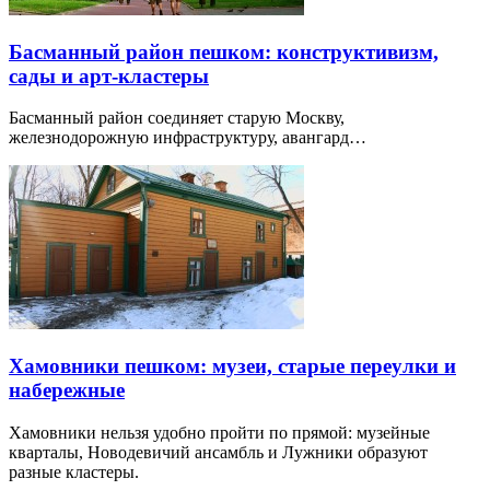
Басманный район пешком: конструктивизм,
сады и арт-кластеры
Басманный район соединяет старую Москву,
железнодорожную инфраструктуру, авангард…
Хамовники пешком: музеи, старые переулки и
набережные
Хамовники нельзя удобно пройти по прямой: музейные
кварталы, Новодевичий ансамбль и Лужники образуют
разные кластеры.