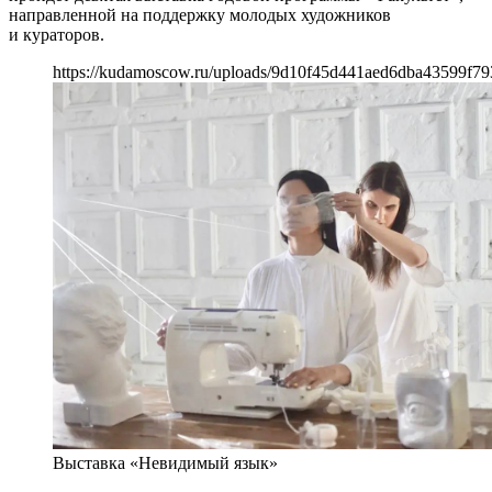
направленной на поддержку молодых художников
и кураторов.
https://kudamoscow.ru/uploads/9d10f45d441aed6dba43599f79
Выставка «Невидимый язык»