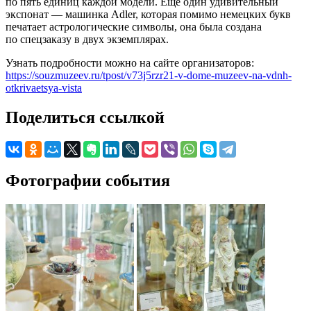
по пять единиц каждой модели. Ещё один удивительный
экспонат — машинка Adler, которая помимо немецких букв
печатает астрологические символы, она была создана
по спецзаказу в двух экземплярах.
Узнать подробности можно на сайте организаторов:
https://souzmuzeev.ru/tpost/v73j5rzr21-v-dome-muzeev-na-vdnh-
otkrivaetsya-vista
Поделиться ссылкой
Фотографии события