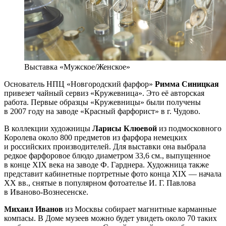
Выставка «Мужское/Женское»
Основатель НПЦ «Новгородский фарфор»
Римма Синицкая
привезет чайный сервиз «Кружевница». Это её авторская
работа. Первые образцы «Кружевницы» были получены
в 2007 году на заводе «Красный фарфорист» в г. Чудово.
В коллекции художницы
Ларисы Клюевой
из подмосковного
Королева около 800 предметов из фарфора немецких
и российских производителей. Для выставки она выбрала
редкое фарфоровое блюдо диаметром 33,6 см., выпущенное
в конце XIX века на заводе Ф. Гарднера. Художница также
представит кабинетные портретные фото конца XIX — начала
XX вв., снятые в популярном фотоателье И. Г. Павлова
в Иваново-Вознесенске.
Михаил Иванов
из Москвы собирает магнитные карманные
компасы. В Доме музеев можно будет увидеть около 70 таких