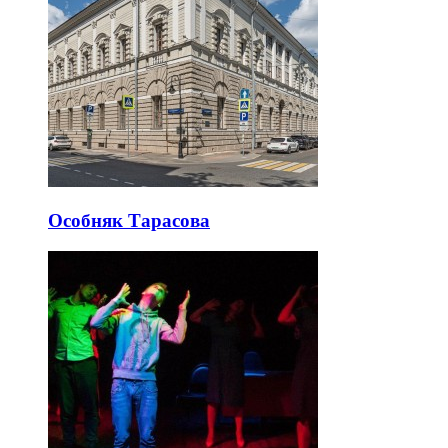
Особняк Тарасова