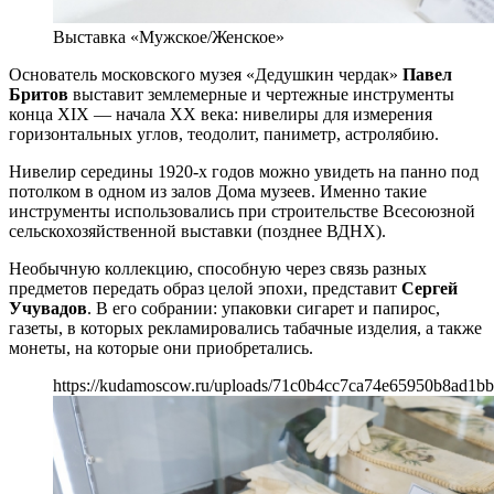
Выставка «Мужское/Женское»
Основатель московского музея «Дедушкин чердак»
Павел
Бритов
выставит землемерные и чертежные инструменты
конца XIX — начала ХХ века: нивелиры для измерения
горизонтальных углов, теодолит, паниметр, астролябию.
Нивелир середины 1920-х годов можно увидеть на панно под
потолком в одном из залов Дома музеев. Именно такие
инструменты использовались при строительстве Всесоюзной
сельскохозяйственной выставки (позднее ВДНХ).
Необычную коллекцию, способную через связь разных
предметов передать образ целой эпохи, представит
Сергей
Учувадов
. В его собрании: упаковки сигарет и папирос,
газеты, в которых рекламировались табачные изделия, а также
монеты, на которые они приобретались.
https://kudamoscow.ru/uploads/71c0b4cc7ca74e65950b8ad1bb