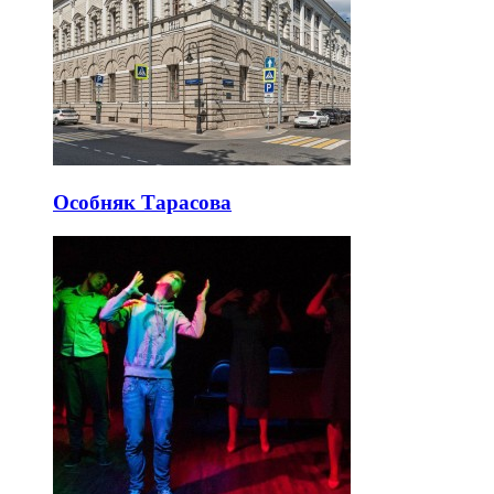
Особняк Тарасова