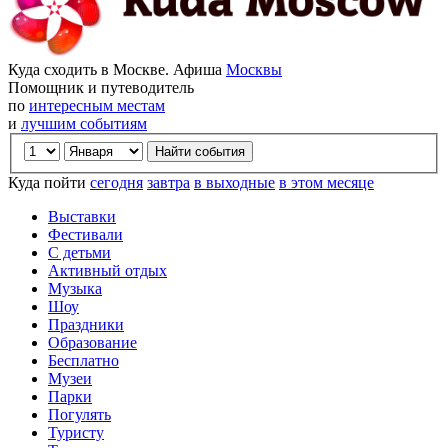
Куда сходить в Москве. Афиша
Москвы
Помощник и путеводитель
по
интересным местам
и
лучшим событиям
Куда пойти
сегодня
завтра
в выходные
в этом месяце
Выставки
Фестивали
С детьми
Активный отдых
Музыка
Шоу
Праздники
Образование
Бесплатно
Музеи
Парки
Погулять
Туристу