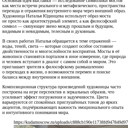
Основная идея выставки — исследование символики мостов
как места встречи реального и метафизического, пространства
перехода и отражения внутреннего мира через внешний образ.
Художница Наталья Юдинцева использует образ моста
не просто как архитектурный элемент, а как философский
символ — связующее звено между прошлым и будущим,
видимым и невидимым, телесным и духовным.
В своих работах Наталья обращается к теме отражений —
воды, теней, света — которые создают особое состояние
двойственности и многослойности восприятия. Мосты в её
живописи становятся порталом в иное измерение, где природа
и человек вступают в диалог с самим собой и миром. Это
приглашает зрителя к философскому размышлению
о переходах в жизни, о возможности перемен и поиске
баланса между внутренним и внешним.
Композиционная структура произведений художницы часто
построена на игре перспектив и зеркальных образов, что
усиливает эффект погружения и задумчивости. Цвета
варьируются от спокойных приглушённых тонов до ярких
акцентов, подчёркивающих важность эмоционального опыта
и интуитивного понимания мира.
https://kudamoscow.ru/uploads/c888cb190e11738fd947849d9