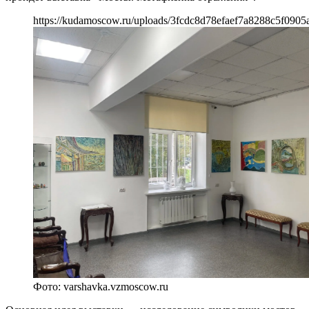
https://kudamoscow.ru/uploads/3fcdc8d78efaef7a8288c5f0905
Фото: varshavka.vzmoscow.ru