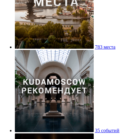
783 места
35 событий