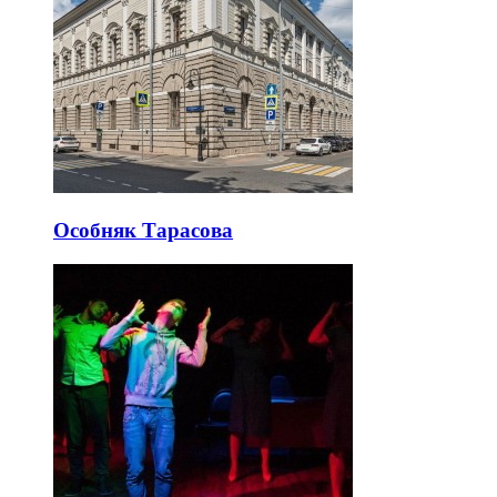
Особняк Тарасова