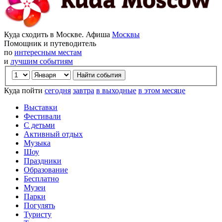
Куда сходить в Москве. Афиша
Москвы
Помощник и путеводитель
по
интересным местам
и
лучшим событиям
Куда пойти
сегодня
завтра
в выходные
в этом месяце
Выставки
Фестивали
С детьми
Активный отдых
Музыка
Шоу
Праздники
Образование
Бесплатно
Музеи
Парки
Погулять
Туристу