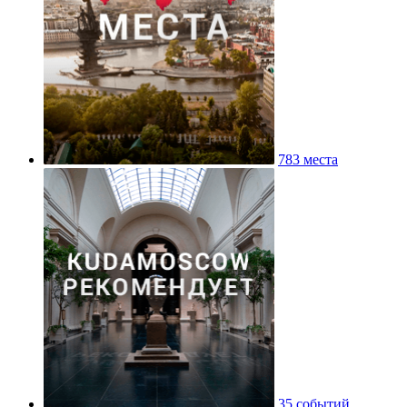
783 места
35 событий