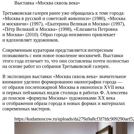
Выставка «Москва сквозь века»
Третьяковская галерея ранее уже обращалась к теме города:
«Москва в русской и советской живописи» (1980), «Москва
и москвичи» (1997), «Екатерина Великая и Москва» (1997),
«Пётр Великий и Москва» (1998), «Елизавета Петровна
и Москва» (2010). Образ города неизменно привлекает
и вдохновляет художников.
Современным кураторам представляется интересным
познакомить с ним новое поколение москвичей. Выставки
этого года отличает то, что они составлены почти полностью
на основе работ из собрания Третьяковской галереи.
В экспозиции выставки «Москва сквозь века» значительное
внимание уделено формированию иконографии города —
от образов послепожарной Москвы в иконописи XVII века
и первых пейзажных видов столицы в работах Ф. Алексеева
до поисков «формулы Москвы» художниками ХХ века
и отображения образа города в новых формах и материалах
современных мастеров.
https://kudamoscow.ru/uploads/da279a9a8cf3f7fdc909290aef5