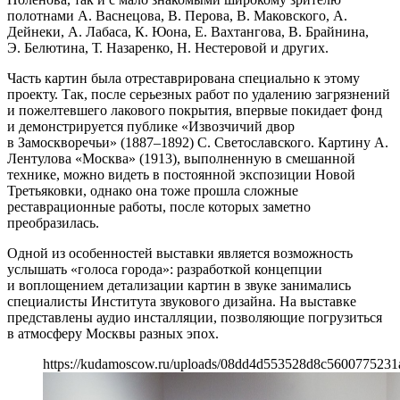
полотнами А. Васнецова, В. Перова, В. Маковского, А.
Дейнеки, А. Лабаса, К. Юона, Е. Вахтангова, В. Брайнина,
Э. Белютина, Т. Назаренко, Н. Нестеровой и других.
Часть картин была отреставрирована специально к этому
проекту. Так, после серьезных работ по удалению загрязнений
и пожелтевшего лакового покрытия, впервые покидает фонд
и демонстрируется публике «Извозчичий двор
в Замоскворечьи» (1887–1892) С. Светославского. Картину А.
Лентулова «Москва» (1913), выполненную в смешанной
технике, можно видеть в постоянной экспозиции Новой
Третьяковки, однако она тоже прошла сложные
реставрационные работы, после которых заметно
преобразилась.
Одной из особенностей выставки является возможность
услышать «голоса города»: разработкой концепции
и воплощением детализации картин в звуке занимались
специалисты Института звукового дизайна. На выставке
представлены аудио инсталляции, позволяющие погрузиться
в атмосферу Москвы разных эпох.
https://kudamoscow.ru/uploads/08dd4d553528d8c5600775231