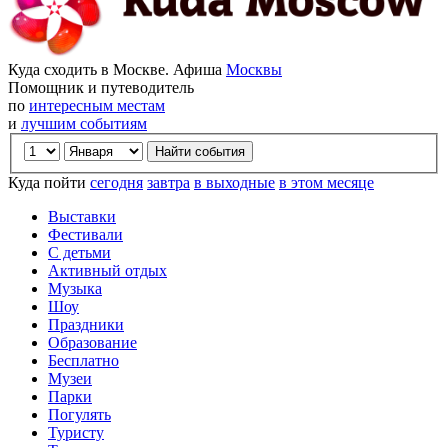
Куда сходить в Москве. Афиша
Москвы
Помощник и путеводитель
по
интересным местам
и
лучшим событиям
Куда пойти
сегодня
завтра
в выходные
в этом месяце
Выставки
Фестивали
С детьми
Активный отдых
Музыка
Шоу
Праздники
Образование
Бесплатно
Музеи
Парки
Погулять
Туристу