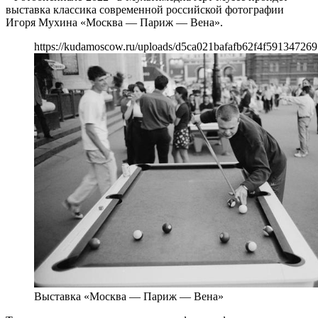
выставка классика современной российской фотографии
Игоря Мухина «Москва — Париж — Вена».
https://kudamoscow.ru/uploads/d5ca021bafafb62f4f591347269
Выставка «Москва — Париж — Вена»