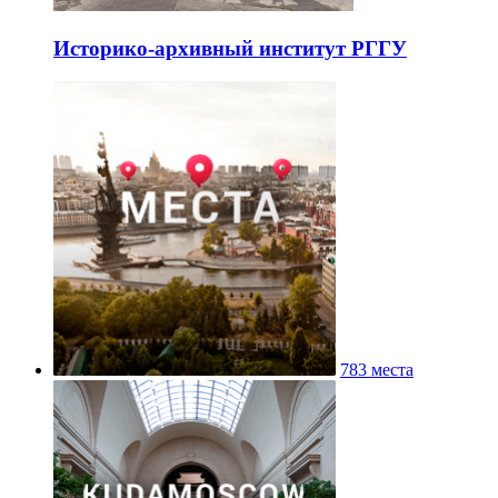
Историко-архивный институт РГГУ
783 места