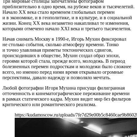
Три мировые столицы запечатлены фотографом
приблизительно в одно время, на рубеже веков и тысячелетий.
Начало ХХ века стало временем глобальных перемен
и в экономике, и в геополитике, и в культуре, и в социальной
жизни. Конец ХХ века незаметно накапливал те изменения,
которыми отмечено начало XXI века и третьего тысячелетия.
Начав снимать Москву в 1990-е, Игорь Мухин фиксировал
не столько события, сколько атмосферу времени. Тонко
и точно улавливая приметы тектонических сдвигов,
происходивших в обществе, Мухин создал образ эпохи,
героями которой стала, прежде всего, молодежь. В период
болезненных перемен подросткам и молодежи было сложнее
всего, но именно перед ними время открывало огромные
перспективы, давало надежду и позволяло мечтать.
Любой фотографии Игоря Мухина присущи филигранная
отточенность и кинематографическое переживание времени
в рамках статического кадра. Мухин видит мир без фильтров
критического или романтического реализма.
https://kudamoscow.ru/uploads/7fe7d29e00b5c8460cae9b8602