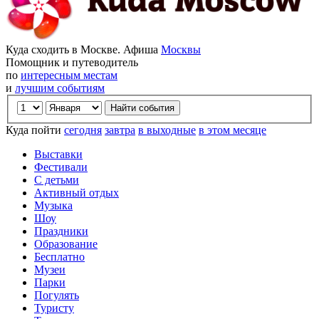
Куда сходить в Москве. Афиша
Москвы
Помощник и путеводитель
по
интересным местам
и
лучшим событиям
Куда пойти
сегодня
завтра
в выходные
в этом месяце
Выставки
Фестивали
С детьми
Активный отдых
Музыка
Шоу
Праздники
Образование
Бесплатно
Музеи
Парки
Погулять
Туристу