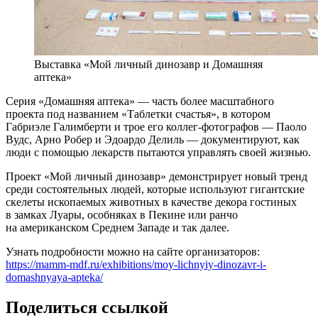
Выставка «Мой личный динозавр и Домашняя
аптека»
Серия «Домашняя аптека» — часть более масштабного
проекта под названием «Таблетки счастья», в котором
Габриэле Галимберти и трое его коллег-фотографов — Паоло
Вудс, Арно Робер и Эдоардо Делиль — документируют, как
люди с помощью лекарств пытаются управлять своей жизнью.
Проект «Мой личный динозавр» демонстрирует новый тренд
среди состоятельных людей, которые используют гигантские
скелеты ископаемых животных в качестве декора гостиных
в замках Луары, особняках в Пекине или ранчо
на американском Среднем Западе и так далее.
Узнать подробности можно на сайте организаторов:
https://mamm-mdf.ru/exhibitions/moy-lichnyiy-dinozavr-i-
domashnyaya-apteka/
Поделиться ссылкой