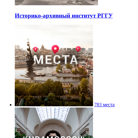
Историко-архивный институт РГГУ
783 места