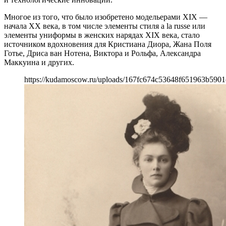
Многое из того, что было изобретено модельерами XIX —
начала ХХ века, в том числе элементы стиля a la russe или
элементы униформы в женских нарядах XIX века, стало
источником вдохновения для Кристиана Диора, Жана Поля
Готье, Дриса ван Нотена, Виктора и Рольфа, Александра
Маккуина и других.
https://kudamoscow.ru/uploads/167fc674c53648f651963b5901