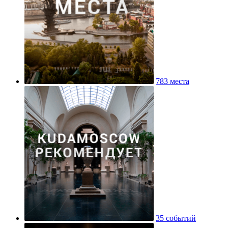
783 места
35 событий