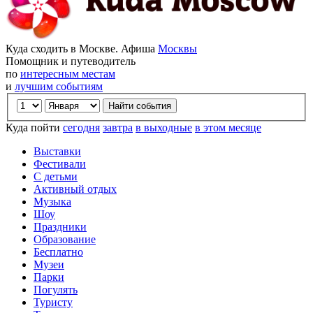
Куда сходить в Москве. Афиша
Москвы
Помощник и путеводитель
по
интересным местам
и
лучшим событиям
Куда пойти
сегодня
завтра
в выходные
в этом месяце
Выставки
Фестивали
С детьми
Активный отдых
Музыка
Шоу
Праздники
Образование
Бесплатно
Музеи
Парки
Погулять
Туристу