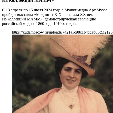
Из коллекции МАММ»
С 13 апреля по 15 июля 2024 года в Мультимедиа Арт Музее
пройдет выставка «Модницы XIX — начала ХХ века.
Из коллекции МАММ», демонстрирующая эволюцию
российской моды с 1860-х до 1910-х годов.
https://kudamoscow.ru/uploads/7421a1c98c1b4cdab63c5f2125