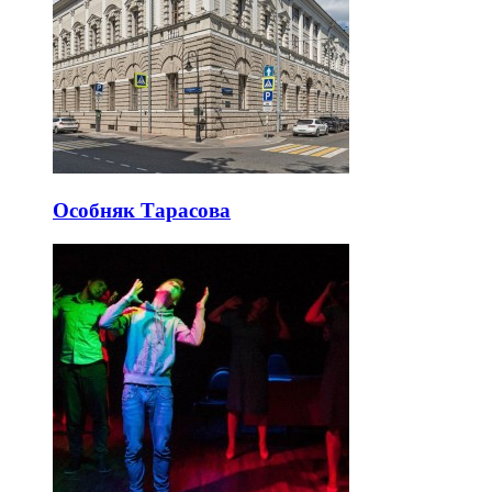
Особняк Тарасова