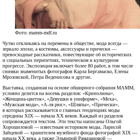
Фото: mamm-mdf.ru
Чутко откликаясь на перемены в обществе, мода всегда —
зеркало эпохи, а костюмы, аксессуары и прически —
превосходные рассказчики, повествующие об исторических
и социальных перипетиях, техническом и культурном
прогрессе. Экспозиция включает более 80 работ, в том числе
снимки знаменитых фотографов Карла Бергамаско, Елены
Мрозовской, Петра Веденисова и другие.
Выставка, созданная на основе обширного собрания МАММ,
условно делится на восемь разделов: «Кринолины»,
«Женщина-цветок», «Девушки в униформе», «Меха»,
«Мужская мода», «А-ля рюс», «Шляпы», «Прически»,
в которых рассказывается о главных тенденциях моды
середины XIX — начала XX веков. Каждый из разделов
сопровождается текстом. Эти тексты написаны Ольгой
Хорошиловой — известным историком моды, Ларисой
Зайцевой — хранителем музейного фонда фотографий XIX —
начала ХХ века, а также Эльвирой Рамазановой —