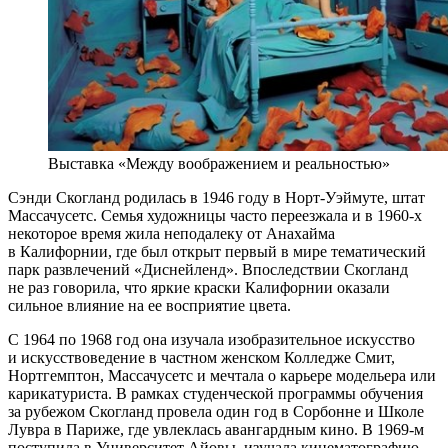
Выставка «Между воображением и реальностью»
Сэнди Скогланд родилась в 1946 году в Норт-Уэймуте, штат
Массачусетс. Семья художницы часто переезжала и в 1960-х
некоторое время жила неподалеку от Анахайма
в Калифорнии, где был открыт первый в мире тематический
парк развлечений «Диснейленд». Впоследствии Скогланд
не раз говорила, что яркие краски Калифорнии оказали
сильное влияние на ее восприятие цвета.
С 1964 по 1968 год она изучала изобразительное искусство
и искусствоведение в частном женском Колледже Смит,
Нортгемптон, Массачусетс и мечтала о карьере модельера или
карикатуриста. В рамках студенческой программы обучения
за рубежом Скогланд провела один год в Сорбонне и Школе
Лувра в Париже, где увлеклась авангардным кино. В 1969-м
поступила в Университет Айовы, изучала кинематографию