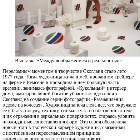
Выставка «Между воображением и реальностью»
Переломным моментом в творчестве Скогланд стало лето
1977 года. Тогда художница жила в меблированном трейлере
на ферме в Ремсене и проводила в нем большую часть
времени, занимаясь фотографией. «Кукольный» интерьер
дома, имитировавший богатое убранство, вдохновил
Скогланд на создание серии фотографий «Размышления
в доме на колесах». Художница запечатлела все, что окружало
ее в быту: посуду, технику, снимала части собственного тела
и их отражения в зеркальных поверхностях, стараясь уловить
неожиданные сопоставления форм. Эта серия обозначила
новый этап в творческой карьере художницы, связанный
с постепенным переосмыслением принципов
концептуального искусства и поиском нового