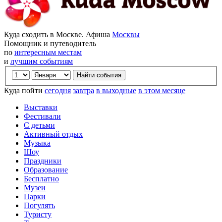
Куда сходить в Москве. Афиша
Москвы
Помощник и путеводитель
по
интересным местам
и
лучшим событиям
Куда пойти
сегодня
завтра
в выходные
в этом месяце
Выставки
Фестивали
С детьми
Активный отдых
Музыка
Шоу
Праздники
Образование
Бесплатно
Музеи
Парки
Погулять
Туристу