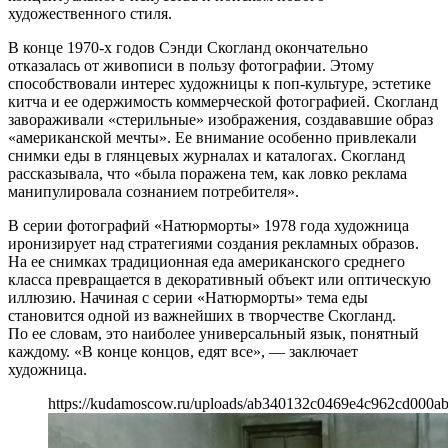
художественного стиля.
В конце 1970-х годов Сэнди Скогланд окончательно
отказалась от живописи в пользу фотографии. Этому
способствовали интерес художницы к поп-культуре, эстетике
китча и ее одержимость коммерческой фотографией. Скогланд
завораживали «стерильные» изображения, создававшие образ
«американской мечты». Ее внимание особенно привлекали
снимки еды в глянцевых журналах и каталогах. Скогланд
рассказывала, что «была поражена тем, как ловко реклама
манипулировала сознанием потребителя».
В серии фотографий «Натюрморты» 1978 года художница
иронизирует над стратегиями создания рекламных образов.
На ее снимках традиционная еда американского среднего
класса превращается в декоративный объект или оптическую
иллюзию. Начиная с серии «Натюрморты» тема еды
становится одной из важнейших в творчестве Скогланд.
По ее словам, это наиболее универсальный язык, понятный
каждому. «В конце концов, едят все», — заключает
художница.
https://kudamoscow.ru/uploads/ab340132c0469e4c962cd000ab