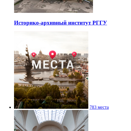
Историко-архивный институт РГГУ
783 места