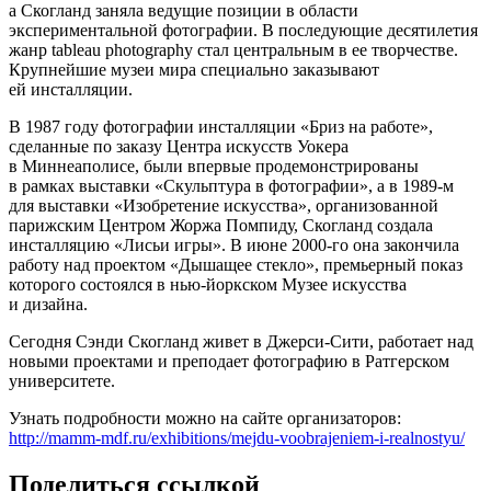
а Скогланд заняла ведущие позиции в области
экспериментальной фотографии. В последующие десятилетия
жанр tableau photography стал центральным в ее творчестве.
Крупнейшие музеи мира специально заказывают
ей инсталляции.
В 1987 году фотографии инсталляции «Бриз на работе»,
сделанные по заказу Центра искусств Уокера
в Миннеаполисе, были впервые продемонстрированы
в рамках выставки «Скульптура в фотографии», а в 1989-м
для выставки «Изобретение искусства», организованной
парижским Центром Жоржа Помпиду, Скогланд создала
инсталляцию «Лисьи игры». В июне 2000-го она закончила
работу над проектом «Дышащее стекло», премьерный показ
которого состоялся в нью-йоркском Музее искусства
и дизайна.
Сегодня Сэнди Скогланд живет в Джерси-Сити, работает над
новыми проектами и преподает фотографию в Ратгерском
университете.
Узнать подробности можно на сайте организаторов:
http://mamm-mdf.ru/exhibitions/mejdu-voobrajeniem-i-realnostyu/
Поделиться ссылкой