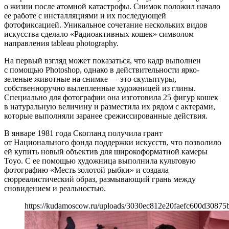
о жизни после атомной катастрофы. Снимок положил начало
ее работе с инсталляциями и их последующей
фотофиксацией. Уникальное сочетание нескольких видов
искусства сделало «Радиоактивных кошек» символом
направления tableau photography.
На первый взгляд может показаться, что кадр выполнен
с помощью Photoshop, однако в действительности ярко-
зеленые животные на снимке — это скульптуры,
собственноручно вылепленные художницей из глины.
Специально для фотографии она изготовила 25 фигур кошек
в натуральную величину и разместила их рядом с актерами,
которые выполняли заранее срежиссированные действия.
В январе 1981 года Скогланд получила грант
от Национального фонда поддержки искусств, что позволило
ей купить новый объектив для широкоформатной камеры
Toyo. C ее помощью художница выполнила культовую
фотографию «Месть золотой рыбки» и создала
сюрреалистический образ, размывающий грань между
сновидением и реальностью.
https://kudamoscow.ru/uploads/3030ec812e20faefc600d30875b