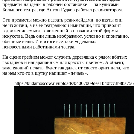
предметы найдены в рабочей обстановке — за кулисами
Большого театра, где Антон Гудков работал реквизитором.
Эти предметы можно назвать реди-мейдами, но взяты они
не из жизни, а из ее театральной имитации, что приводит
в движение смысл, заложенный в названии этой формы
искусства. Ведь они лишь изображают, условно и спонтанно,
обычные вещи. И в итоге все-таки «сделаны» —
неизвестными работниками театра.
На сцене гребнем может служить деревяшка с рядом вбитых
гвоздиков и нацарапанным для красоты цветком. А объект,
заменяющий печать, будет так далек от своего оригинала, что
на нем кто-то в шутку напишет «печаль».
https://kudamoscow.ru/uploads/04067009dea1b40fcc3b8ba756