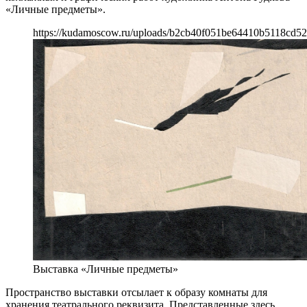
«Личные предметы».
https://kudamoscow.ru/uploads/b2cb40f051be64410b5118cd5
Выставка «Личные предметы»
Пространство выставки отсылает к образу комнаты для
хранения театрального реквизита. Представленные здесь