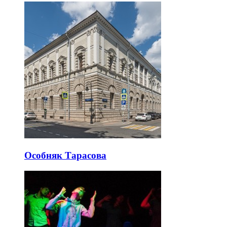
Особняк Тарасова