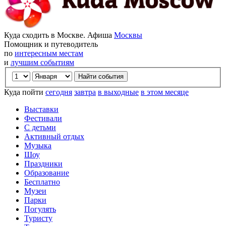
Куда сходить в Москве. Афиша
Москвы
Помощник и путеводитель
по
интересным местам
и
лучшим событиям
Куда пойти
сегодня
завтра
в выходные
в этом месяце
Выставки
Фестивали
С детьми
Активный отдых
Музыка
Шоу
Праздники
Образование
Бесплатно
Музеи
Парки
Погулять
Туристу