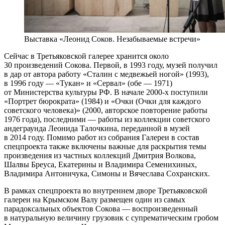
Выставка «Леонид Соков. Незабываемые встречи»
Сейчас в Третьяковской галерее хранится около
30 произведений Сокова. Первой, в 1993 году, музей получил
в дар от автора работу «Сталин с медвежьей ногой» (1993),
в 1996 году — «Тукан» и «Сервал» (обе — 1971)
от Министерства культуры РФ. В начале 2000-х поступили
«Портрет бюрократа» (1984) и «Очки (Очки для каждого
советского человека)» (2000, авторское повторение работы
1976 года), последними — работы из коллекции советского
андеграунда Леонида Талочкина, переданной в музей
в 2014 году. Помимо работ из собрания Галереи в состав
спецпроекта также включены важные для раскрытия темы
произведения из частных коллекций Дмитрия Волкова,
Шалвы Бреуса, Екатерины и Владимира Семенихиных,
Владимира Антоничука, Симоны и Вячеслава Сохранских.
В рамках спецпроекта во внутреннем дворе Третьяковской
галереи на Крымском Валу размещен один из самых
парадоксальных объектов Сокова — воспроизведенный
в натуральную величину грузовик с супрематическим гробом