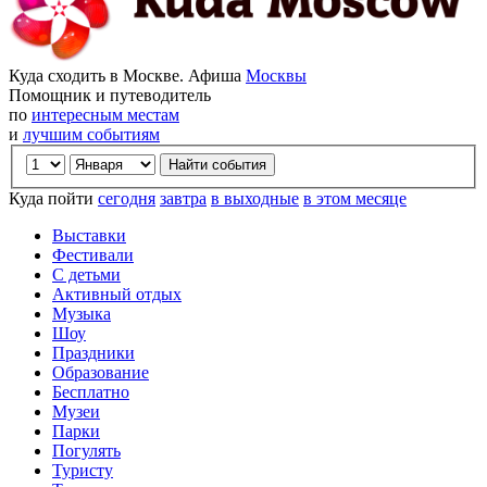
Куда сходить в Москве. Афиша
Москвы
Помощник и путеводитель
по
интересным местам
и
лучшим событиям
Куда пойти
сегодня
завтра
в выходные
в этом месяце
Выставки
Фестивали
С детьми
Активный отдых
Музыка
Шоу
Праздники
Образование
Бесплатно
Музеи
Парки
Погулять
Туристу