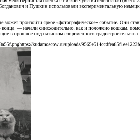
тная мелкозернистая пленка с низкой чувствительностью (всего 
 Богданович и Пушкин использовали экспериментальную немецкую
де может произойти яркое «фотографическое» событие. Они ста
о конца, — начали снисходительно, как и положено кошкам, пом
щие в прошлое под натиском современного градостроительства.
8a55f.png
https://kudamoscow.ru/uploads/9565e514ccdfea85f1ee1223f