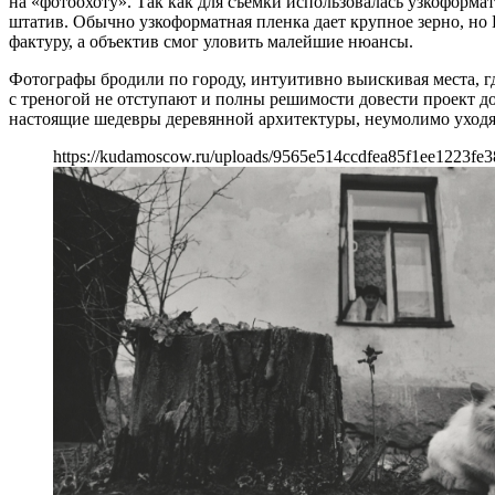
на «фотоохоту». Так как для съемки использовалась узкоформа
штатив. Обычно узкоформатная пленка дает крупное зерно, но
фактуру, а объектив смог уловить малейшие нюансы.
Фотографы бродили по городу, интуитивно выискивая места, г
с треногой не отступают и полны решимости довести проект д
настоящие шедевры деревянной архитектуры, неумолимо уходя
https://kudamoscow.ru/uploads/9565e514ccdfea85f1ee1223fe3