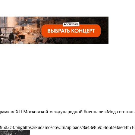
в рамках XII Московской международной биеннале «Мода и стиль
595d2c3.png
https://kudamoscow.ru/uploads/8a43e85954d6693aed4f5