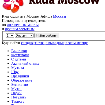
Куда сходить в Москве. Афиша
Москвы
Помощник и путеводитель
по
интересным местам
и
лучшим событиям
Куда пойти
сегодня
завтра
в выходные
в этом месяце
Выставки
Фестивали
С детьми
Активный отдых
Музыка
Шоу
Праздники
Образование
Бесплатно
Музеи
Парки
Погулять
Туристу