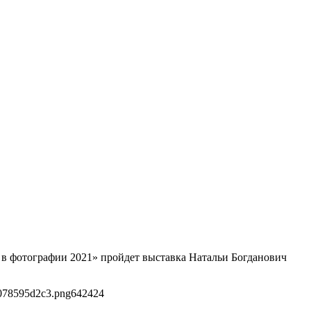
 в фотографии 2021» пройдет выставка Натальи Богданович
1078595d2c3.png
642
424