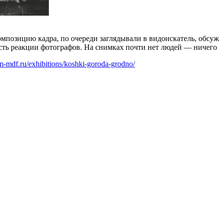
мпозицию кадра, по очереди заглядывали в видоискатель, обсуж
сть реакции фотографов. На снимках почти нет людей — ничего 
m-mdf.ru/exhibitions/koshki-goroda-grodno/