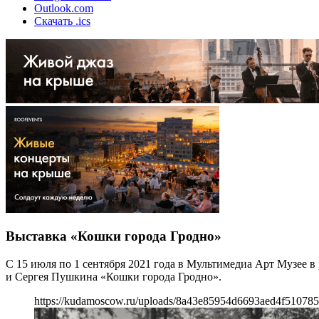
Outlook.com
Скачать .ics
Выставка «Кошки города Гродно»
С 15 июля по 1 сентября 2021 года в Мультимедиа Арт Музее 
и Сергея Пушкина «Кошки города Гродно».
https://kudamoscow.ru/uploads/8a43e85954d6693aed4f51078