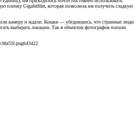
25 единиц), им приходилось почти постоянно использовать
 пленку Gigabitfilm, которая позволила им получить гладкую
вили камеру и ждали. Кошки — убедившись, что странные люди
огать выбирать локации. Так в объектив фотографов попали
e38a55f.png
643
422