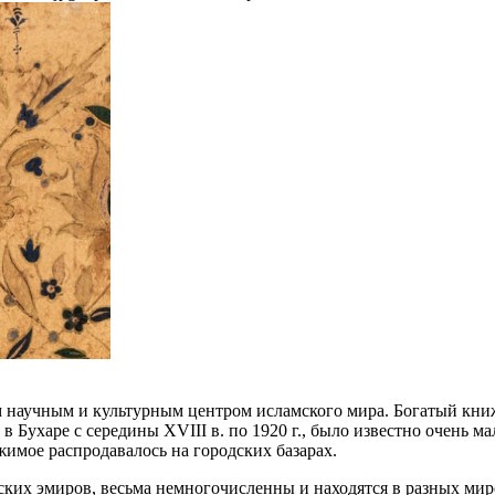
 научным и культурным центром исламского мира. Богатый книж
в Бухаре с середины XVIII в. по 1920 г., было известно очень м
жимое распродавалось на городских базарах.
ских эмиров, весьма немногочисленны и находятся в разных ми