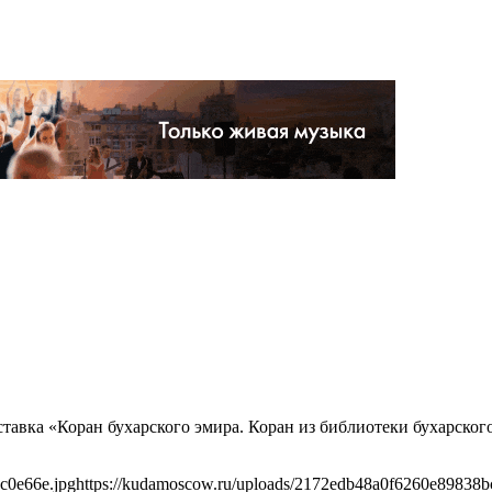
ыставка «Коран бухарского эмира. Коран из библиотеки бухарско
c0e66e.jpg
https://kudamoscow.ru/uploads/2172edb48a0f6260e89838b