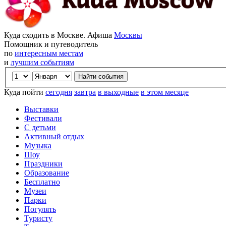
Куда сходить в Москве. Афиша
Москвы
Помощник и путеводитель
по
интересным местам
и
лучшим событиям
Куда пойти
сегодня
завтра
в выходные
в этом месяце
Выставки
Фестивали
С детьми
Активный отдых
Музыка
Шоу
Праздники
Образование
Бесплатно
Музеи
Парки
Погулять
Туристу