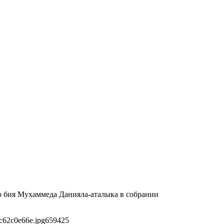
го бия Мухаммеда Данияла-аталыка в собрании
c62c0e66e.jpg
659
425