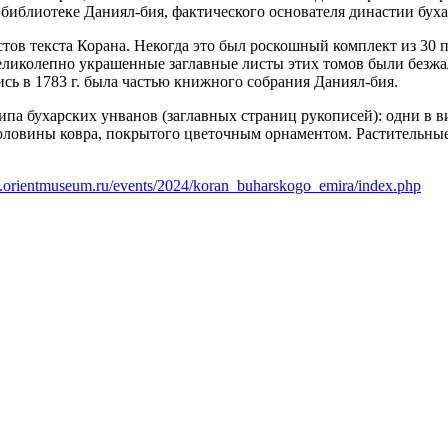
 библиотеке Даниял-бия, фактического основателя династии бух
ов текста Корана. Некогда это был роскошный комплект из 30 п
великолепно украшенные заглавные листы этих томов были безж
пись в 1783 г. была частью книжного собрания Даниял-бия.
ипа бухарских унванов (заглавных страниц рукописей): одни в 
половины ковра, покрытого цветочным орнаментом. Растительны
.orientmuseum.ru/events/2024/koran_buharskogo_emira/index.php