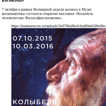
космизма»
7 октября в рамках Всемирной недели космоса в Музее
космонавтики состоится открытие выставки «Колыбель
человечества: Философия космизма».
https://kudamoscow.ru/uploads/5e0766af8e416ed89a8209e96e1