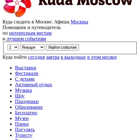
Куда сходить в Москве. Афиша
Москвы
Помощник и путеводитель
по
интересным местам
и
лучшим событиям
Куда пойти
сегодня
завтра
в выходные
в этом месяце
Выставки
Фестивали
С детьми
Активный отдых
Музыка
Шоу
Праздники
Образование
Бесплатно
Музеи
Парки
Погулять
Туристу