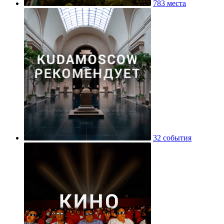
783 места
32 события