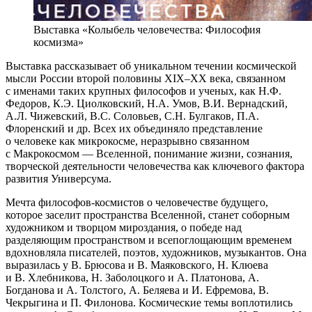
Выставка «Колыбель человечества: Философия
космизма»
Выставка рассказывает об уникальном течении космической
мысли России второй половины XIX–XX века, связанном
с именами таких крупных философов и ученых, как Н.Ф.
Федоров, К.Э. Циолковский, Н.А. Умов, В.И. Вернадский,
А.Л. Чижевский, В.С. Соловьев, С.Н. Булгаков, П.А.
Флоренский и др. Всех их объединяло представление
о человеке как микрокосме, неразрывно связанном
с Макрокосмом — Вселенной, понимание жизни, сознания,
творческой деятельности человечества как ключевого фактора
развития Универсума.
Мечта философов-космистов о человечестве будущего,
которое заселит пространства Вселенной, станет соборным
художником и творцом мироздания, о победе над
разделяющим пространством и всепоглощающим временем
вдохновляла писателей, поэтов, художников, музыкантов. Она
выразилась у В. Брюсова и В. Маяковского, Н. Клюева
и В. Хлебникова, Н. Заболоцкого и А. Платонова, А.
Богданова и А. Толстого, А. Беляева и И. Ефремова, В.
Чекрыгина и П. Филонова. Космические темы воплотились