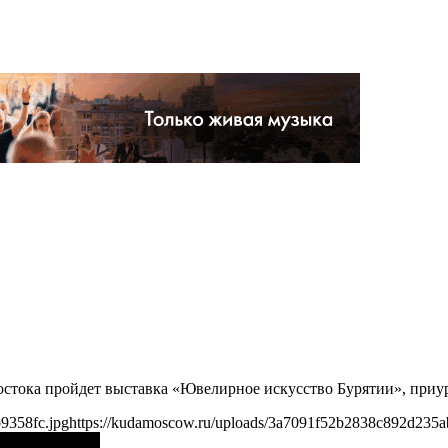
 Востока пройдет выставка «Ювелирное искусство Бурятии», приу
9358fc.jpg
https://kudamoscow.ru/uploads/3a7091f52b2838c892d235a