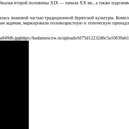
йкалья второй половины XIX — начала XX вв., а также изделия
ялась знаковой частью традиционной бурятской культуры. Комп
ым задачам, маркировали половозрастную и этническую принадл
a849db.jpg
https://kudamoscow.ru/uploads/bf75d12232d6c5a10839ab