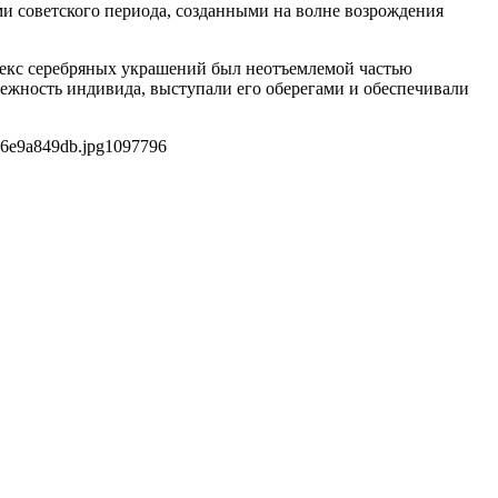
ми советского периода, созданными на волне возрождения
лекс серебряных украшений был неотъемлемой частью
ежность индивида, выступали его оберегами и обеспечивали
16e9a849db.jpg
1097
796