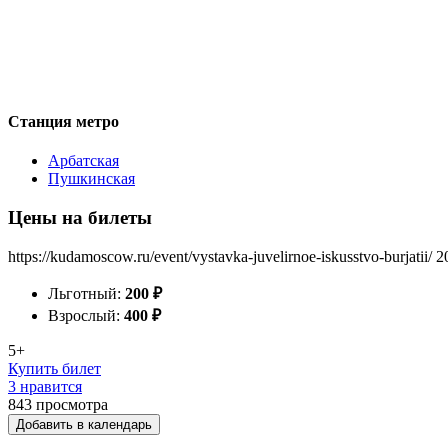
Станция метро
Арбатская
Пушкинская
Цены на билеты
https://kudamoscow.ru/event/vystavka-juvelirnoe-iskusstvo-burjatii/
2
Льготный:
200
₽
Взрослый:
400
₽
5+
Купить билет
3 нравится
843
просмотра
Добавить в календарь