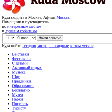
Куда сходить в Москве. Афиша
Москвы
Помощник и путеводитель
по
интересным местам
и
лучшим событиям
Куда пойти
сегодня
завтра
в выходные
в этом месяце
Выставки
Фестивали
С детьми
Активный отдых
Музыка
Шоу
Праздники
Образование
Бесплатно
Музеи
Парки
Погулять
Туристу