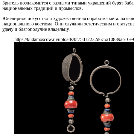
Зритель познакомится с разными типами украшений бурят Заба
национальных традиций и промыслов.
Ювелирное искусство и художественная обработка металла явл
национального костюма. Они служили эстетическим и статусн
удачу и благополучие владельцу.
https://kudamoscow.ru/uploads/bf75d12232d6c5a10839ab16e9