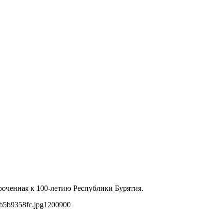
роченная к 100-летию Республики Бурятия.
b5b9358fc.jpg
1200
900