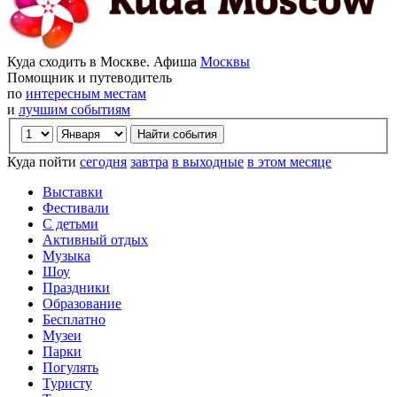
Куда сходить в Москве. Афиша
Москвы
Помощник и путеводитель
по
интересным местам
и
лучшим событиям
Куда пойти
сегодня
завтра
в выходные
в этом месяце
Выставки
Фестивали
С детьми
Активный отдых
Музыка
Шоу
Праздники
Образование
Бесплатно
Музеи
Парки
Погулять
Туристу