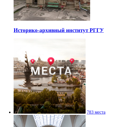
Историко-архивный институт РГГУ
783 места