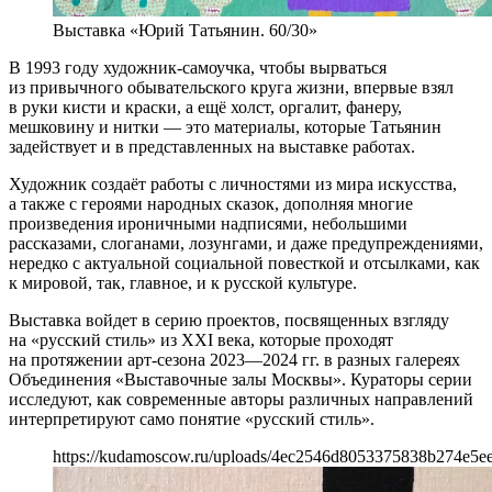
Выставка «Юрий Татьянин. 60/30»
В 1993 году художник-самоучка, чтобы вырваться
из привычного обывательского круга жизни, впервые взял
в руки кисти и краски, а ещё холст, оргалит, фанеру,
мешковину и нитки — это материалы, которые Татьянин
задействует и в представленных на выставке работах.
Художник создаёт работы с личностями из мира искусства,
а также с героями народных сказок, дополняя многие
произведения ироничными надписями, небольшими
рассказами, слоганами, лозунгами, и даже предупреждениями,
нередко с актуальной социальной повесткой и отсылками, как
к мировой, так, главное, и к русской культуре.
Выставка войдет в серию проектов, посвященных взгляду
на «русский стиль» из XXI века, которые проходят
на протяжении арт-сезона 2023—2024 гг. в разных галереях
Объединения «Выставочные залы Москвы». Кураторы серии
исследуют, как современные авторы различных направлений
интерпретируют само понятие «русский стиль».
https://kudamoscow.ru/uploads/4ec2546d8053375838b274e5ee