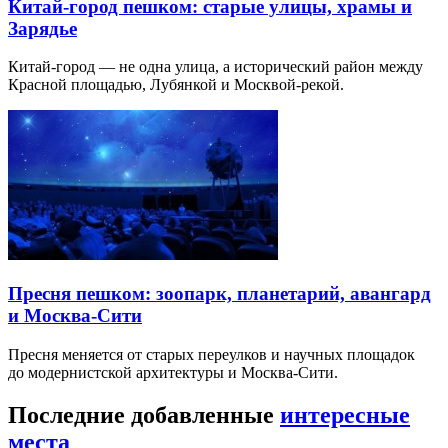
Китай-город пешком: старые улицы, храмы и
Зарядье
Китай-город — не одна улица, а исторический район между
Красной площадью, Лубянкой и Москвой-рекой.
Пресня пешком: зоопарк, планетарий, авангард
и Москва-Сити
Пресня меняется от старых переулков и научных площадок
до модернистской архитектуры и Москва-Сити.
Последние добавленные
интересные
места