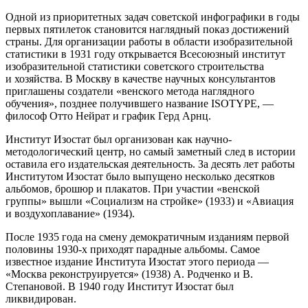
Одной из приоритетных задач советской инфографики в годы
первых пятилеток становится наглядный показ достижений
страны. Для организации работы в области изобразительной
статистики в 1931 году открывается Всесоюзный институт
изобразительной статистики советского строительства
и хозяйства. В Москву в качестве научных консультантов
приглашены создатели «венского метода наглядного
обучения», позднее получившего название ISOTYPE, —
философ Отто Нейрат и график Герд Арнц.
Институт Изостат был организован как научно-
методологический центр, но самый заметный след в истории
оставила его издательская деятельность. За десять лет работы
Институтом Изостат было выпущено несколько десятков
альбомов, брошюр и плакатов. При участии «венской
группы» вышли «Социализм на стройке» (1933) и «Авиация
и воздухоплавание» (1934).
После 1935 года на смену демократичным изданиям первой
половины 1930-х приходят парадные альбомы. Самое
известное издание Института Изостат этого периода —
«Москва реконструируется» (1938) А. Родченко и В.
Степановой. В 1940 году Институт Изостат был
ликвидирован.