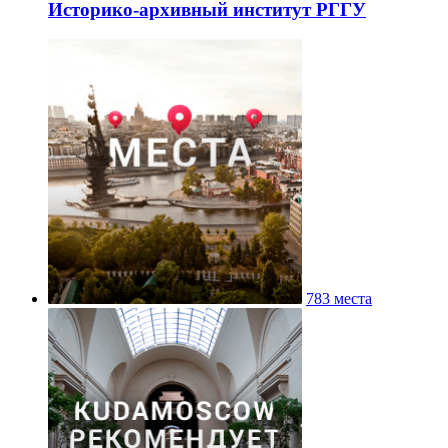
Историко-архивный институт РГГУ
783 места