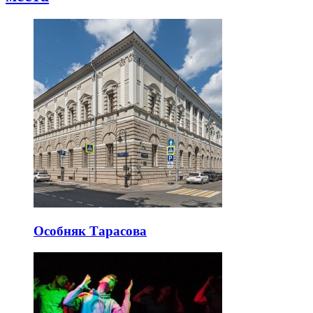
Особняк Тарасова