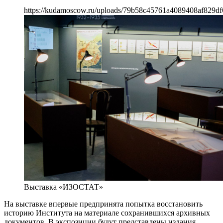
https://kudamoscow.ru/uploads/79b58c45761a4089408af829df
Выставка «ИЗОСТАТ»
На выставке впервые предпринята попытка восстановить
историю Института на материале сохранившихся архивных
документов. В экспозиции будут представлены издания