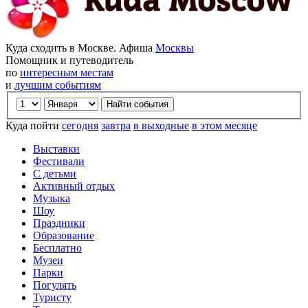
Куда сходить в Москве. Афиша
Москвы
Помощник и путеводитель
по
интересным местам
и
лучшим событиям
Куда пойти
сегодня
завтра
в выходные
в этом месяце
Выставки
Фестивали
С детьми
Активный отдых
Музыка
Шоу
Праздники
Образование
Бесплатно
Музеи
Парки
Погулять
Туристу