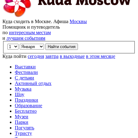
Куда сходить в Москве. Афиша
Москвы
Помощник и путеводитель
по
интересным местам
и
лучшим событиям
Куда пойти
сегодня
завтра
в выходные
в этом месяце
Выставки
Фестивали
С детьми
Активный отдых
Музыка
Шоу
Праздники
Образование
Бесплатно
Музеи
Парки
Погулять
Туристу