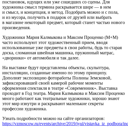
постановок, идущих или уже сошедших со сцены. Для
художника смысл термина раскрывается шире — в нем
и смысл, и концепция, и метод. Подобрать можно и с пола,
и из мусора, получить в подарок от друзей или выбрать
в магазине некоторый предмет, который станет частью нового
произведения.
Художники Мария Калмыкова и Максим Проценко (М+М)
часто используют этот художественный прием, вводя
использованные уже предметы в свои работы, будь то старая
доска, сломанная швейная машинка, пружинный матрас,
«дворники» от автомобиля и так далее.
На выставке будут представлены объекты, скульптура,
инсталляции, созданные именно по этому принципу.
Дополнят экспозицию фотоработы Полины Земсковой,
зафиксировавшей своей камерой рабочие моменты
оформления спектакля в театре «Современник». Выставка
проходит в Год театра. Мария Калмыкова и Максим Проценко
много работают как театральные художники, хорошо знают
этот мир изнутри и раскрывают маленькие секреты
профессии художника.
Узнать подробности можно на сайте организаторов:
https://vzmoscow.ru/events/archive/2019/iyul/vistavka_iz_podbora/i