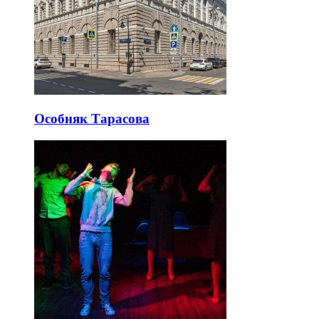
Особняк Тарасова