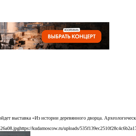
ойдет выставка «Из истории деревянного дворца. Археологическ
b26a08.jpg
https://kudamoscow.ru/uploads/535f139ec2510f28c4c6b2a1