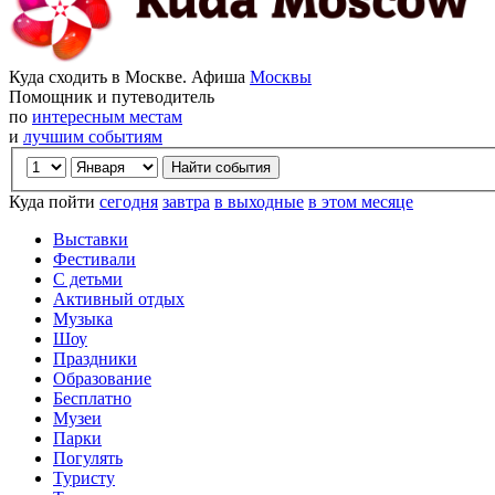
Куда сходить в Москве. Афиша
Москвы
Помощник и путеводитель
по
интересным местам
и
лучшим событиям
Куда пойти
сегодня
завтра
в выходные
в этом месяце
Выставки
Фестивали
С детьми
Активный отдых
Музыка
Шоу
Праздники
Образование
Бесплатно
Музеи
Парки
Погулять
Туристу