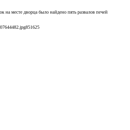
ок на месте дворца было найдено пять развалов печей
507644482.jpg
851
625