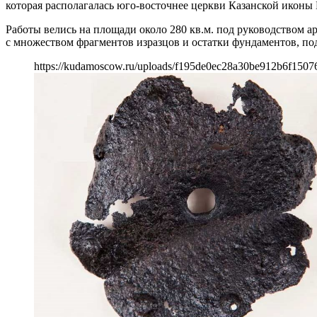
которая располагалась юго-восточнее церкви Казанской иконы
Работы велись на площади около 280 кв.м. под руководством а
с множеством фрагментов изразцов и остатки фундаментов, под
https://kudamoscow.ru/uploads/f195de0ec28a30be912b6f1507