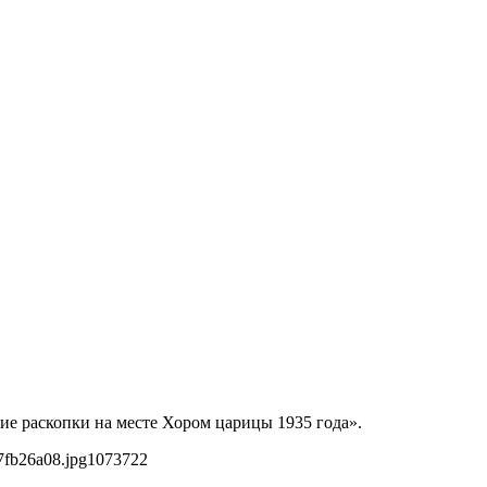
ие раскопки на месте Хором царицы 1935 года».
7fb26a08.jpg
1073
722