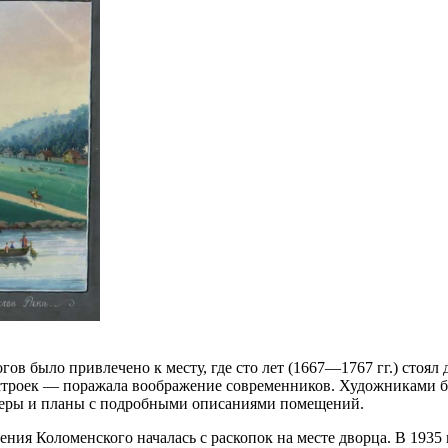
гов было привлечено к месту, где сто лет (1667—1767 гг.) стоя
роек — поражала воображение современников. Художниками был
бмеры и планы с подробными описаниями помещений.
ения Коломенского началась с раскопок на месте дворца. В 193