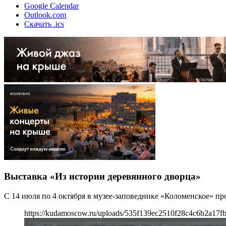
Google Calendar
Outlook.com
Скачать .ics
Выставка «Из истории деревянного дворца»
С 14 июля по 4 октября в музее-заповеднике «Коломенское» пр
https://kudamoscow.ru/uploads/535f139ec2510f28c4c6b2a17f