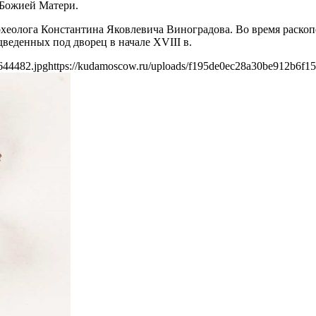
 Божией Матери.
рхеолога Константина Яковлевича Виноградова. Во время раскоп
веденных под дворец в начале XVIII в.
644482.jpg
https://kudamoscow.ru/uploads/f195de0ec28a30be912b6f1