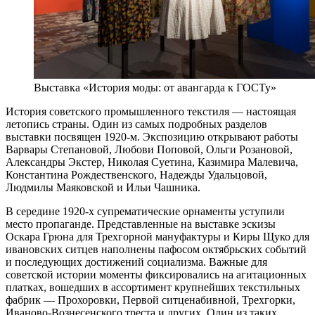
Выставка «История моды: от авангарда к ГОСТу»
История советского промышленного текстиля — настоящая
летопись страны. Один из самых подробных разделов
выставки посвящен 1920-м. Экспозицию открывают работы
Варвары Степановой, Любови Поповой, Ольги Розановой,
Александры Экстер, Николая Суетина, Казимира Малевича,
Константина Рождественского, Надежды Удальцовой,
Людмилы Маяковской и Ильи Чашника.
В середине 1920-х супрематические орнаменты уступили
место пропаганде. Представленные на выставке эскизы
Оскара Грюна для Трехгорной мануфактуры и Киры Щуко для
ивановских ситцев наполнены пафосом октябрьских событий
и последующих достижений социализма. Важные для
советской истории моменты фиксировались на агитационных
платках, вошедших в ассортимент крупнейших текстильных
фабрик — Прохоровки, Первой ситценабивной, Трехгорки,
Иваново-Вознесенского треста и других. Один из таких