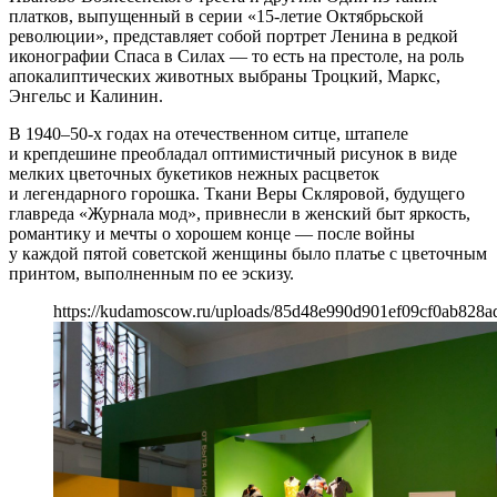
платков, выпущенный в серии «15-летие Октябрьской
революции», представляет собой портрет Ленина в редкой
иконографии Спаса в Силах — то есть на престоле, на роль
апокалиптических животных выбраны Троцкий, Маркс,
Энгельс и Калинин.
В 1940–50-х годах на отечественном ситце, штапеле
и крепдешине преобладал оптимистичный рисунок в виде
мелких цветочных букетиков нежных расцветок
и легендарного горошка. Ткани Веры Скляровой, будущего
главреда «Журнала мод», привнесли в женский быт яркость,
романтику и мечты о хорошем конце — после войны
у каждой пятой советской женщины было платье с цветочным
принтом, выполненным по ее эскизу.
https://kudamoscow.ru/uploads/85d48e990d901ef09cf0ab828a