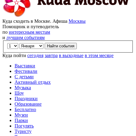
Куда сходить в Москве. Афиша
Москвы
Помощник и путеводитель
по
интересным местам
и
лучшим событиям
Куда пойти
сегодня
завтра
в выходные
в этом месяце
Выставки
Фестивали
С детьми
Активный отдых
Музыка
Шоу
Праздники
Образование
Бесплатно
Музеи
Парки
Погулять
Туристу