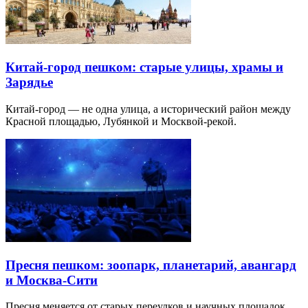
Китай-город пешком: старые улицы, храмы и
Зарядье
Китай-город — не одна улица, а исторический район между
Красной площадью, Лубянкой и Москвой-рекой.
Пресня пешком: зоопарк, планетарий, авангард
и Москва-Сити
Пресня меняется от старых переулков и научных площадок