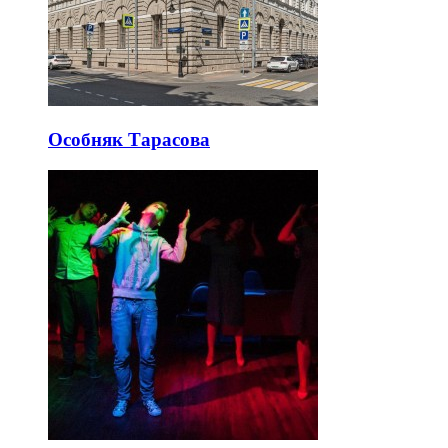
Особняк Тарасова