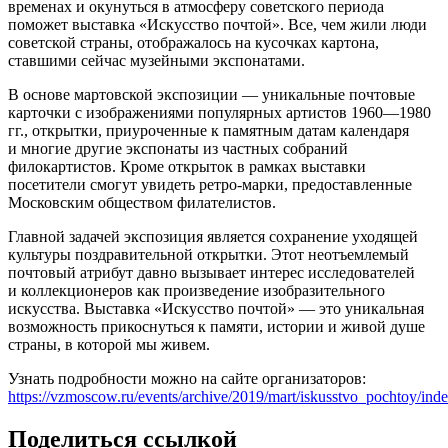
временах и окунуться в атмосферу советского периода
поможет выставка «Искусство почтой». Все, чем жили люди
советской страны, отображалось на кусочках картона,
ставшими сейчас музейными экспонатами.
В основе мартовской экспозиции — уникальные почтовые
карточки с изображениями популярных артистов 1960—1980
гг., открытки, приуроченные к памятным датам календаря
и многие другие экспонаты из частных собраний
филокартистов. Кроме открыток в рамках выставки
посетители смогут увидеть ретро-марки, предоставленные
Московским обществом филателистов.
Главной задачей экспозиция является сохранение уходящей
культуры поздравительной открытки. Этот неотъемлемый
почтовый атрибут давно вызывает интерес исследователей
и коллекционеров как произведение изобразительного
искусства. Выставка «Искусство почтой» — это уникальная
возможность прикоснуться к памяти, истории и живой душе
страны, в которой мы живем.
Узнать подробности можно на сайте организаторов:
https://vzmoscow.ru/events/archive/2019/mart/iskusstvo_pochtoy/ind
Поделиться ссылкой