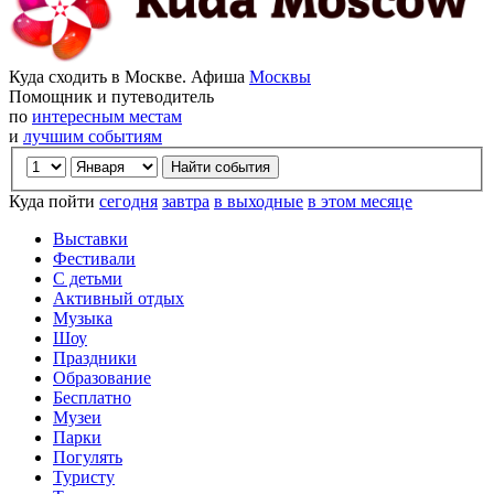
Куда сходить в Москве. Афиша
Москвы
Помощник и путеводитель
по
интересным местам
и
лучшим событиям
Куда пойти
сегодня
завтра
в выходные
в этом месяце
Выставки
Фестивали
С детьми
Активный отдых
Музыка
Шоу
Праздники
Образование
Бесплатно
Музеи
Парки
Погулять
Туристу