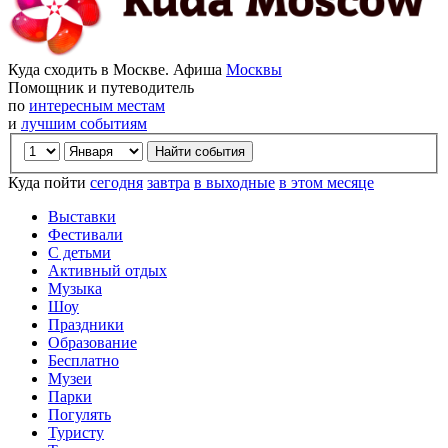
Куда сходить в Москве. Афиша
Москвы
Помощник и путеводитель
по
интересным местам
и
лучшим событиям
Куда пойти
сегодня
завтра
в выходные
в этом месяце
Выставки
Фестивали
С детьми
Активный отдых
Музыка
Шоу
Праздники
Образование
Бесплатно
Музеи
Парки
Погулять
Туристу