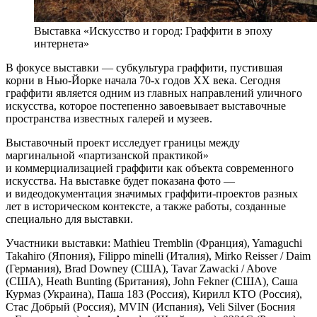
Выставка «Искусство и город: Граффити­­ в эпоху
интернета»
В фокусе выставки — субкультура граффити, пустившая
корни в Нью-Йорке начала 70-х годов XX века. Сегодня
граффити является одним из главных направлений уличного
искусства, которое постепенно завоевывает выставочные
пространства известных галерей и музеев.
Выставочный проект исследует границы между
маргинальной «партизанской практикой»
и коммерциализацией граффити как объекта современного
искусства. На выставке будет показана фото —
и видеодокументация значимых граффити-проектов разных
лет в историческом контексте, а также работы, созданные
специально для выставки.
Участники выставки: Mathieu Tremblin (Франция), Yamaguchi
Takahiro (Япония), Filippo minelli (Италия), Mirko Reisser / Daim
(Германия), Brad Downey (США), Tavar Zawacki / Above
(США), Heath Bunting (Британия), John Fekner (США), Саша
Курмаз (Украина), Паша 183 (Россия), Кирилл КТО (Россия),
Стас Добрый (Россия), MVIN (Испания), Veli Silver (Босния