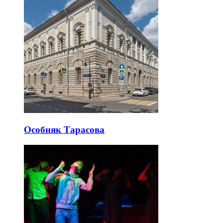
Особняк Тарасова