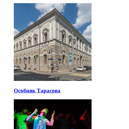
Особняк Тарасова