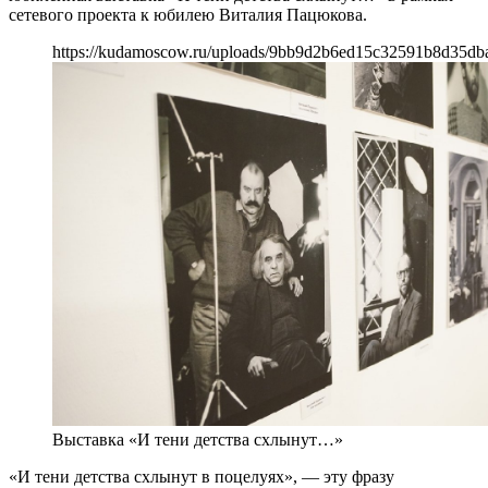
сетевого проекта к юбилею Виталия Пацюкова.
https://kudamoscow.ru/uploads/9bb9d2b6ed15c32591b8d35db
Выставка «И тени детства схлынут…»
«И тени детства схлынут в поцелуях», — эту фразу