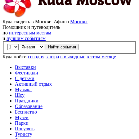
Куда сходить в Москве. Афиша
Москвы
Помощник и путеводитель
по
интересным местам
и
лучшим событиям
Куда пойти
сегодня
завтра
в выходные
в этом месяце
Выставки
Фестивали
С детьми
Активный отдых
Музыка
Шоу
Праздники
Образование
Бесплатно
Музеи
Парки
Погулять
Туристу