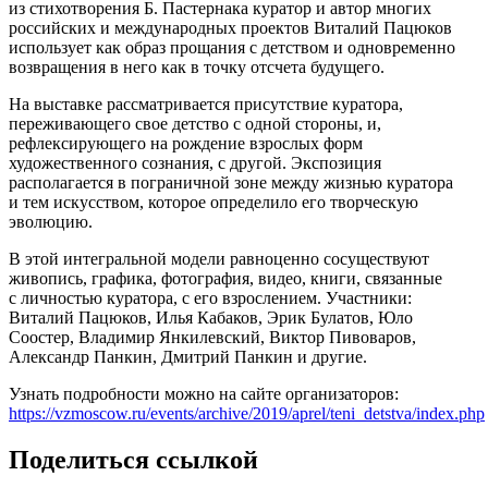
из стихотворения Б. Пастернака куратор и автор многих
российских и международных проектов Виталий Пацюков
использует как образ прощания с детством и одновременно
возвращения в него как в точку отсчета будущего.
На выставке рассматривается присутствие куратора,
переживающего свое детство с одной стороны, и,
рефлексирующего на рождение взрослых форм
художественного сознания, с другой. Экспозиция
располагается в пограничной зоне между жизнью куратора
и тем искусством, которое определило его творческую
эволюцию.
В этой интегральной модели равноценно сосуществуют
живопись, графика, фотография, видео, книги, связанные
с личностью куратора, с его взрослением. Участники:
Виталий Пацюков, Илья Кабаков, Эрик Булатов, Юло
Соостер, Владимир Янкилевский, Виктор Пивоваров,
Александр Панкин, Дмитрий Панкин и другие.
Узнать подробности можно на сайте организаторов:
https://vzmoscow.ru/events/archive/2019/aprel/teni_detstva/index.php
Поделиться ссылкой