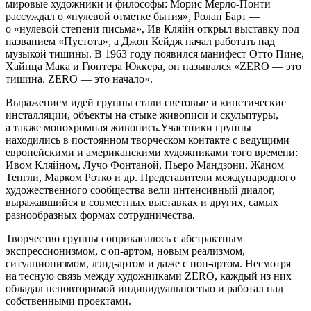
мировые художники и философы: Морис Мерло-Понти
рассуждал о «нулевой отметке бытия», Ролан Барт —
о «нулевой степени письма», Ив Кляйн открыл выставку под
названием «Пустота», а Джон Кейдж начал работать над
музыкой тишины. В 1963 году появился манифест Отто Пине,
Хайнца Мака и Гюнтера Юккера, он назывался «ZERO — это
тишина. ZERO — это начало».
Выражением идей группы стали световые и кинетические
инсталляции, объекты на стыке живописи и скульптуры,
а также монохромная живопись.Участники группы
находились в постоянном творческом контакте с ведущими
европейскими и американскими художниками того времени:
Ивом Кляйном, Лучо Фонтаной, Пьеро Мандзони, Жаном
Тенгли, Марком Ротко и др. Представители международного
художественного сообщества вели интенсивный диалог,
выражавшийся в совместных выставках и других, самых
разнообразных формах сотрудничества.
Творчество группы соприкасалось с абстрактным
экспрессионизмом, с оп-артом, новым реализмом,
ситуационизмом, лэнд-артом и даже с поп-артом. Несмотря
на тесную связь между художниками ZERO, каждый из них
обладал неповторимой индивидуальностью и работал над
собственными проектами.