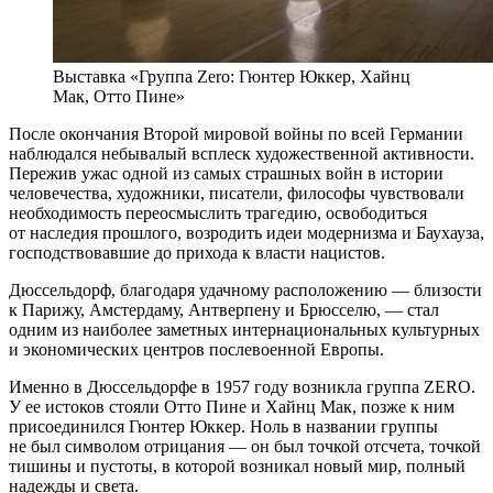
Выставка «Группа Zero: Гюнтер Юккер, Хайнц
Мак, Отто Пине»
После окончания Второй мировой войны по всей Германии
наблюдался небывалый всплеск художественной активности.
Пережив ужас одной из самых страшных войн в истории
человечества, художники, писатели, философы чувствовали
необходимость переосмыслить трагедию, освободиться
от наследия прошлого, возродить идеи модернизма и Баухауза,
господствовавшие до прихода к власти нацистов.
Дюссельдорф, благодаря удачному расположению — близости
к Парижу, Амстердаму, Антверпену и Брюсселю, — стал
одним из наиболее заметных интернациональных культурных
и экономических центров послевоенной Европы.
Именно в Дюссельдорфе в 1957 году возникла группа ZERO.
У ее истоков стояли Отто Пине и Хайнц Мак, позже к ним
присоединился Гюнтер Юккер. Ноль в названии группы
не был символом отрицания — он был точкой отсчета, точкой
тишины и пустоты, в которой возникал новый мир, полный
надежды и света.