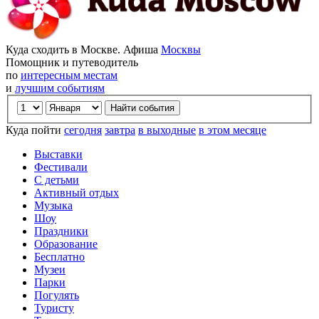
Куда сходить в Москве. Афиша
Москвы
Помощник и путеводитель
по
интересным местам
и
лучшим событиям
Куда пойти
сегодня
завтра
в выходные
в этом месяце
Выставки
Фестивали
С детьми
Активный отдых
Музыка
Шоу
Праздники
Образование
Бесплатно
Музеи
Парки
Погулять
Туристу