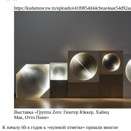
https://kudamoscow.ru/uploads/e41f0854d44cbeae4aae54d92aa
Выставка «Группа Zero: Гюнтер Юккер, Хайнц
Мак, Отто Пине»
К началу 60-х годов к «нулевой отметке» пришли многие