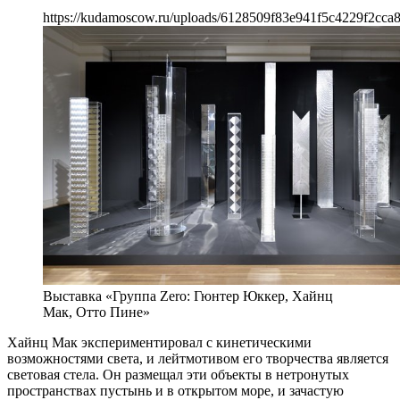
https://kudamoscow.ru/uploads/6128509f83e941f5c4229f2cca
Выставка «Группа Zero: Гюнтер Юккер, Хайнц
Мак, Отто Пине»
Хайнц Мак экспериментировал с кинетическими
возможностями света, и лейтмотивом его творчества является
световая стела. Он размещал эти объекты в нетронутых
пространствах пустынь и в открытом море, и зачастую