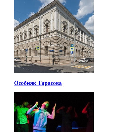
Особняк Тарасова