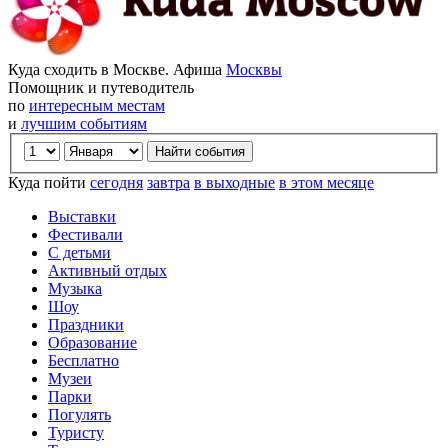
Куда сходить в Москве. Афиша
Москвы
Помощник и путеводитель
по
интересным местам
и
лучшим событиям
Куда пойти
сегодня
завтра
в выходные
в этом месяце
Выставки
Фестивали
С детьми
Активный отдых
Музыка
Шоу
Праздники
Образование
Бесплатно
Музеи
Парки
Погулять
Туристу