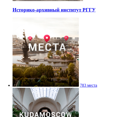
Историко-архивный институт РГГУ
783 места