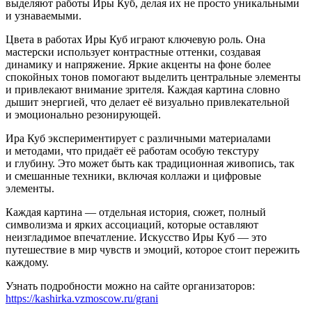
выделяют работы Иры Куб, делая их не просто уникальными
и узнаваемыми.
Цвета в работах Иры Куб играют ключевую роль. Она
мастерски использует контрастные оттенки, создавая
динамику и напряжение. Яркие акценты на фоне более
спокойных тонов помогают выделить центральные элементы
и привлекают внимание зрителя. Каждая картина словно
дышит энергией, что делает её визуально привлекательной
и эмоционально резонирующей.
Ира Куб экспериментирует с различными материалами
и методами, что придаёт её работам особую текстуру
и глубину. Это может быть как традиционная живопись, так
и смешанные техники, включая коллажи и цифровые
элементы.
Каждая картина — отдельная история, сюжет, полный
символизма и ярких ассоциаций, которые оставляют
неизгладимое впечатление. Искусство Иры Куб — это
путешествие в мир чувств и эмоций, которое стоит пережить
каждому.
Узнать подробности можно на сайте организаторов:
https://kashirka.vzmoscow.ru/grani