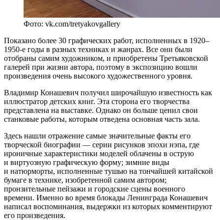
Фото: vk.com/tretyakovgallery
Показано более 30 графических работ, исполненных в 1920–
1950-е годы в разных техниках и жанрах. Все они были
отобраны самим художником, и приобретены Третьяковской
галерей при жизни автора, поэтому в экспозицию вошли
произведения очень высокого художественного уровня.
Владимир Конашевич получил широчайшую известность как
иллюстратор детских книг. Эта сторона его творчества
представлена на выставке. Однако он больше ценил свои
станковые работы, которым отведена основная часть зала.
Здесь нашли отражение самые значительные факты его
творческой биографии — серии рисунков эпохи нэпа, где
ироничные характеристики моделей облачены в острую
и виртуозную графическую форму; зимние виды
и натюрморты, исполненные тушью на тончайшей китайской
бумаге в технике, изобретенной самим автором;
пронзительные пейзажи и городские сцены военного
времени. Именно во время блокады Ленинграда Конашевич
написал воспоминания, выдержки из которых комментируют
его произведения.