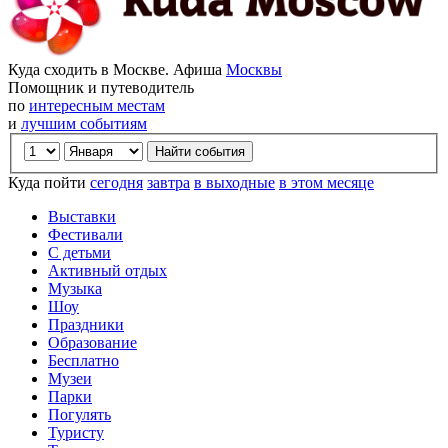
Куда сходить в Москве. Афиша
Москвы
Помощник и путеводитель
по
интересным местам
и
лучшим событиям
Куда пойти
сегодня
завтра
в выходные
в этом месяце
Выставки
Фестивали
С детьми
Активный отдых
Музыка
Шоу
Праздники
Образование
Бесплатно
Музеи
Парки
Погулять
Туристу