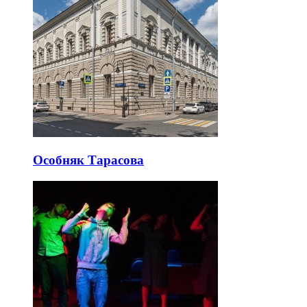
Особняк Тарасова