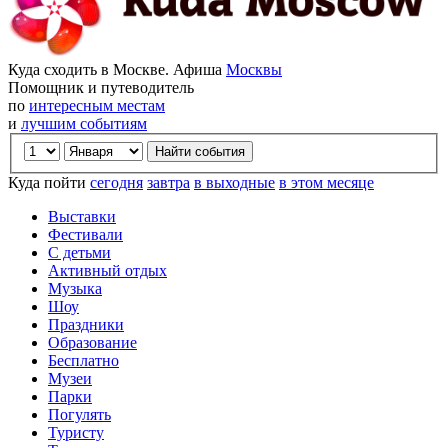
Куда сходить в Москве. Афиша
Москвы
Помощник и путеводитель
по
интересным местам
и
лучшим событиям
Куда пойти
сегодня
завтра
в выходные
в этом месяце
Выставки
Фестивали
С детьми
Активный отдых
Музыка
Шоу
Праздники
Образование
Бесплатно
Музеи
Парки
Погулять
Туристу