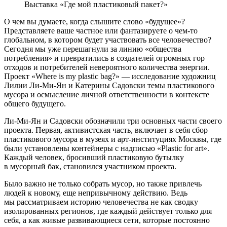
Выставка «Где мой пластиковый пакет?»
О чем вы думаете, когда слышите слово «будущее»?
Представляете ваше частное или фантазируете о чем-то
глобальном, в котором будет участвовать все человечество?
Сегодня мы уже перешагнули за линию «общества
потребления» и превратились в создателей огромных гор
отходов и потребителей невероятного количества энергии.
Проект «Where is my plastic bag?» — исследование художниц
Лилии Ли-Ми-Ян и Катерины Садовски темы пластикового
мусора и осмысление личной ответственности в контексте
общего будущего.
Ли-Ми-Ян и Садовски обозначили три основных части своего
проекта. Первая, активистская часть, включает в себя сбор
пластикового мусора в музеях и арт-институциях Москвы, где
были установлены контейнеры с надписью «Plastic for art».
Каждый человек, бросивший пластиковую бутылку
в мусорный бак, становился участником проекта.
Было важно не только собрать мусор, но также привлечь
людей к новому, еще непривычному действию. Ведь
мы рассматриваем историю человечества не как сводку
изолированных регионов, где каждый действует только для
себя, а как живые развивающиеся сети, которые постоянно