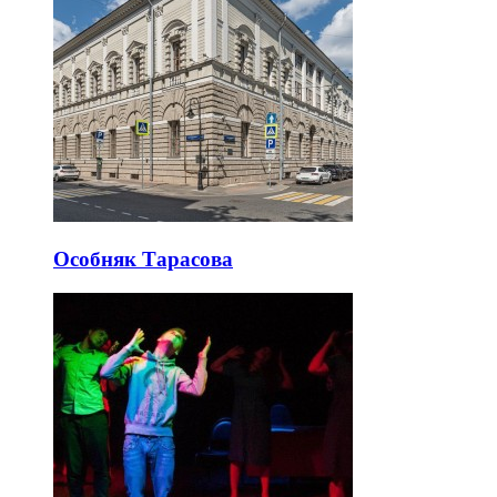
Особняк Тарасова