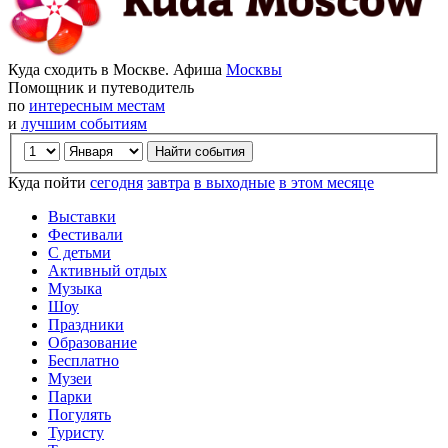
Куда сходить в Москве. Афиша
Москвы
Помощник и путеводитель
по
интересным местам
и
лучшим событиям
Куда пойти
сегодня
завтра
в выходные
в этом месяце
Выставки
Фестивали
С детьми
Активный отдых
Музыка
Шоу
Праздники
Образование
Бесплатно
Музеи
Парки
Погулять
Туристу