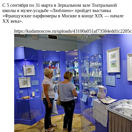
С 5 сентября по 31 марта в Зеркальном зале Театральной
школы в музее-усадьбе «Люблино» пройдет выставка
«Французские парфюмеры в Москве в конце XIX — начале
ХХ века».
https://kudamoscow.ru/uploads/43100a051af73584edd1c2205c