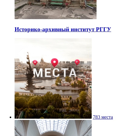
Историко-архивный институт РГГУ
783 места