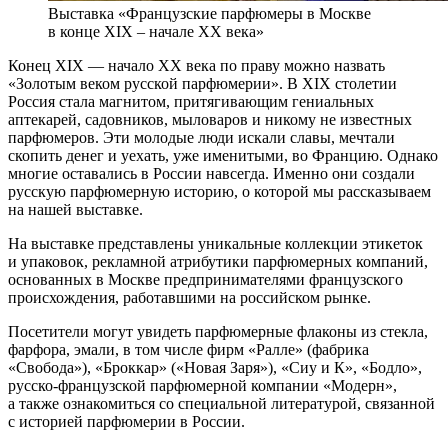
Выставка «Французские парфюмеры в Москве
в конце XIX – начале ХХ века»
Конец XIX — начало ХХ века по праву можно назвать
«Золотым веком русской парфюмерии». В XIХ столетии
Россия стала магнитом, притягивающим гениальных
аптекарей, садовников, мыловаров и никому не известных
парфюмеров. Эти молодые люди искали славы, мечтали
скопить денег и уехать, уже именитыми, во Францию. Однако
многие оставались в России навсегда. Именно они создали
русскую парфюмерную историю, о которой мы рассказываем
на нашей выставке.
На выставке представлены уникальные коллекции этикеток
и упаковок, рекламной атрибутики парфюмерных компаний,
основанных в Москве предпринимателями французского
происхождения, работавшими на российском рынке.
Посетители могут увидеть парфюмерные флаконы из стекла,
фарфора, эмали, в том числе фирм «Ралле» (фабрика
«Свобода»), «Броккар» («Новая Заря»), «Сиу и К», «Бодло»,
русско-французской парфюмерной компании «Модерн»,
а также ознакомиться со специальной литературой, связанной
с историей парфюмерии в России.