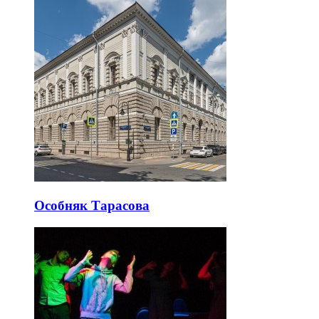
Особняк Тарасова