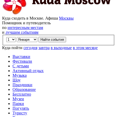
Куда сходить в Москве. Афиша
Москвы
Помощник и путеводитель
по
интересным местам
и
лучшим событиям
Куда пойти
сегодня
завтра
в выходные
в этом месяце
Выставки
Фестивали
С детьми
Активный отдых
Музыка
Шоу
Праздники
Образование
Бесплатно
Музеи
Парки
Погулять
Туристу