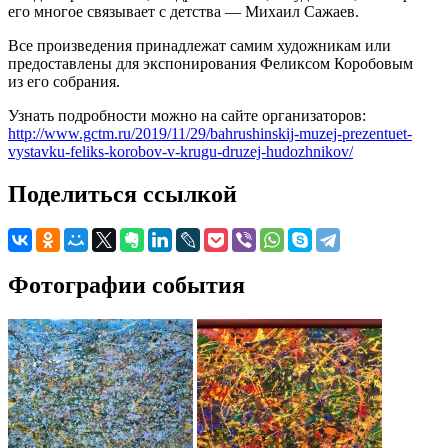
его многое связывает с детства — Михаил Сажаев.
Все произведения принадлежат самим художникам или
предоставлены для экспонирования Феликсом Коробовым
из его собрания.
Узнать подробности можно на сайте организаторов:
http://www.gctm.ru/2019/11/29/bahrushinskij-muzej-prezentuet-
vystavku-feliks-korobov-v-krugu-druzej-hudozhnikov/
Поделиться ссылкой
Фотографии события