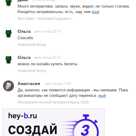
Много интерактива: запахи, звуки, видео; не только статика.
Концепты нетривиальны, есть, над чем
ещё
Выставка «Черновик будущего»
Ольга
день назад 22:13
Спасибо
Алмазный фонд
Ольга
день назад 22:13
можно ли онлайн купить билеты
Алмазный фонд
Анастасия
день назад 15:00
Да, конечно, как появится информация - мы напишем. Пока
организаторы не сообщают дату переноса.
ещё
Московский Ночной велофестиваль 2026