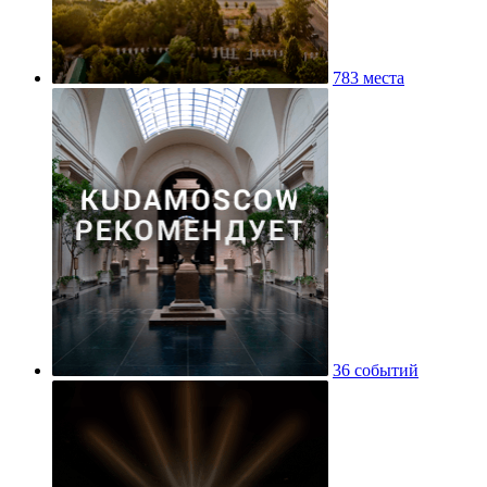
783 места
36 событий