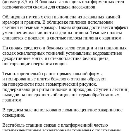
(диаметр 8,5 м). В боковых залах вдоль платформенных стен
располагаются скамьи для отдыха пассажиров.
Облицовка путевых стен выполнена из лекальных камней
мрамора и гранита. В облицовке пилонов использован
светлый и темный мрамор. Таким образом достигается эффект
уменьшения массивности и длины пилона. Темные полосы
сливаются с цоколем, а светлые полосы пилона с карнизом.
На сводах среднего и боковых залов станции и на наклонных
сводах эскалаторных тоннелей устанавлены водозащитные
декоративные зонты из стеклопластика белого цвета,
повторяющие очертания сводов.
Темно-коричневый гранит прямоугольной формы
и полированные плиты бежевого оттенка образуют
на поверхности пола геометрический рисунок,
подчёркивающий ритм пилонов и проходов. Ступени лестниц
выходов на поверхность облицованы термообработанным
гранитом.
В среднем зале использовано люминесцентное закарнизное
освещение.
Вестибюль станции связан с платформенной частью
четырёхленточным эскалаторным тоннелем с подходными