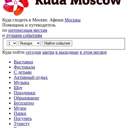
Куда сходить в Москве. Афиша
Москвы
Помощник и путеводитель
по
интересным местам
и
лучшим событиям
Куда пойти
сегодня
завтра
в выходные
в этом месяце
Выставки
Фестивали
С детьми
Активный отдых
Музыка
Шоу
Праздники
Образование
Бесплатно
Музеи
Парки
Погулять
Туристу