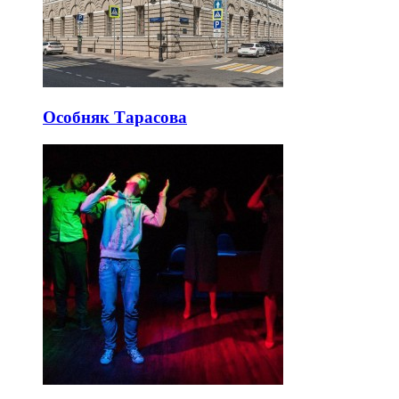
Особняк Тарасова