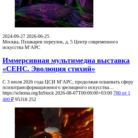
2024-09-27
2026-06-25
Москва, Пушкарев переулок, д. 5
Центр современного
искусства М’АРС
Иммерсивная мультимедиа выставка
«СЕНС. Эволюция стихий»
С 3 июля 2026 года ЦСИ М’АРС, продолжая осваивать сферу
психотрансформационного зрелищного искусства…
https://schema.org/InStock
2026-08-07T00:00:00+03:00
700
от 1
400
₽
95318
252