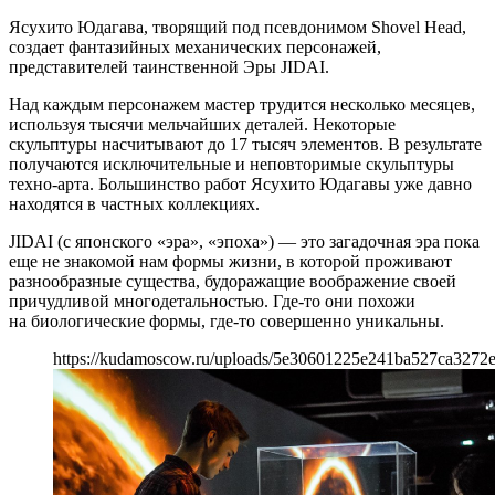
Ясухито Юдагава, творящий под псевдонимом Shovel Head,
создает фантазийных механических персонажей,
представителей таинственной Эры JIDAI.
Над каждым персонажем мастер трудится несколько месяцев,
используя тысячи мельчайших деталей. Некоторые
скульптуры насчитывают до 17 тысяч элементов. В результате
получаются исключительные и неповторимые скульптуры
техно-арта. Большинство работ Ясухито Юдагавы уже давно
находятся в частных коллекциях.
JIDAI (с японского «эра», «эпоха») — это загадочная эра пока
еще не знакомой нам формы жизни, в которой проживают
разнообразные существа, будоражащие воображение своей
причудливой многодетальностью. Где-то они похожи
на биологические формы, где-то совершенно уникальны.
https://kudamoscow.ru/uploads/5e30601225e241ba527ca3272e