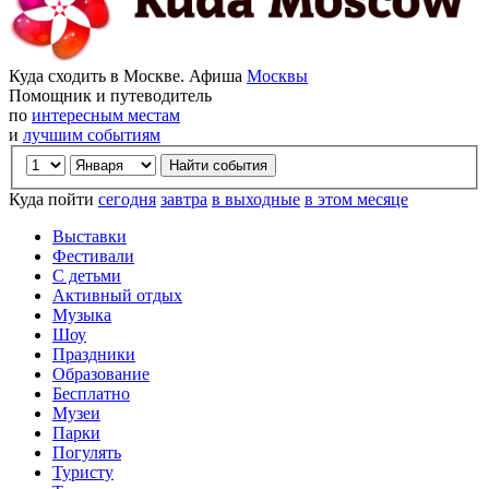
Куда сходить в Москве. Афиша
Москвы
Помощник и путеводитель
по
интересным местам
и
лучшим событиям
Куда пойти
сегодня
завтра
в выходные
в этом месяце
Выставки
Фестивали
С детьми
Активный отдых
Музыка
Шоу
Праздники
Образование
Бесплатно
Музеи
Парки
Погулять
Туристу