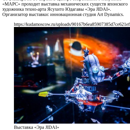
«МАРС» проходит выставка механических существ японского
художника техно-арта Ясухито Юдагавы «Эра JIDAI».
Организатор выставки: инновационная студия Art Dynamics.
https://kudamoscow.ru/uploads/90167b6ea85907385d7ce621ef
Выставка «Эра JIDAI»