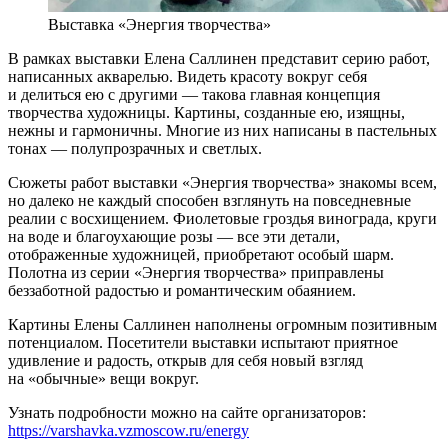
Выставка «Энергия творчества»
В рамках выставки Елена Саллинен представит серию работ,
написанных акварелью. Видеть красоту вокруг себя
и делиться ею с другими — такова главная концепция
творчества художницы. Картины, созданные ею, изящны,
нежны и гармоничны. Многие из них написаны в пастельных
тонах — полупрозрачных и светлых.
Сюжеты работ выставки «Энергия творчества» знакомы всем,
но далеко не каждый способен взглянуть на повседневные
реалии с восхищением. Фиолетовые гроздья винограда, круги
на воде и благоухающие розы — все эти детали,
отображенные художницей, приобретают особый шарм.
Полотна из серии «Энергия творчества» приправлены
беззаботной радостью и романтическим обаянием.
Картины Елены Саллинен наполнены огромным позитивным
потенциалом. Посетители выставки испытают приятное
удивление и радость, открыв для себя новый взгляд
на «обычные» вещи вокруг.
Узнать подробности можно на сайте организаторов:
https://varshavka.vzmoscow.ru/energy