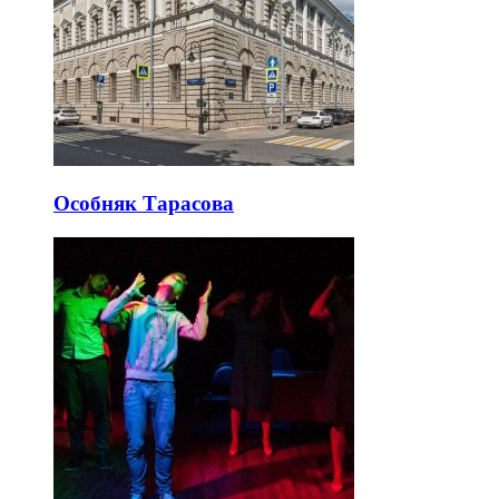
Особняк Тарасова