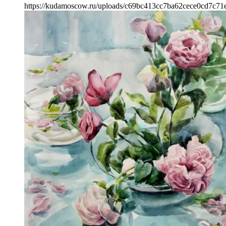
https://kudamoscow.ru/uploads/c69bc413cc7ba62cece0cd7c71