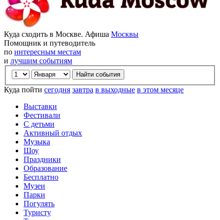
Куда сходить в Москве. Афиша
Москвы
Помощник и путеводитель
по
интересным местам
и
лучшим событиям
Куда пойти
сегодня
завтра
в выходные
в этом месяце
Выставки
Фестивали
С детьми
Активный отдых
Музыка
Шоу
Праздники
Образование
Бесплатно
Музеи
Парки
Погулять
Туристу