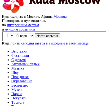
Куда сходить в Москве. Афиша
Москвы
Помощник и путеводитель
по
интересным местам
и
лучшим событиям
Куда пойти
сегодня
завтра
в выходные
в этом месяце
Выставки
Фестивали
С детьми
Активный отдых
Музыка
Шоу
Праздники
Образование
Бесплатно
Музеи
Парки
Погулять
Туристу