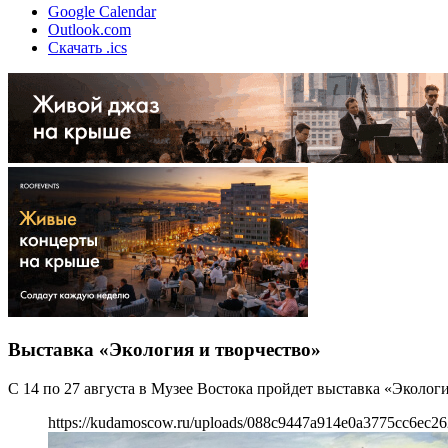
Google Calendar
Outlook.com
Скачать .ics
Выставка «Экология и творчество»
С 14 по 27 августа в Музее Востока пройдет выставка «Эколог
https://kudamoscow.ru/uploads/088c9447a914e0a3775cc6ec26