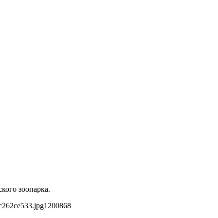
кого зоопарка.
c262ce533.jpg
1200
868