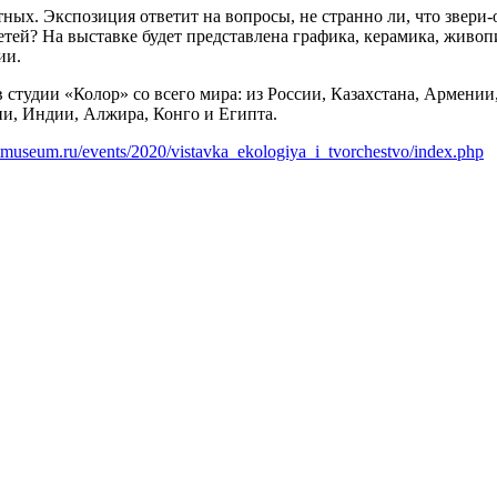
ных. Экспозиция ответит на вопросы, не странно ли, что звери-
тей? На выставке будет представлена графика, керамика, живоп
ии.
 студии «Колор» со всего мира: из России, Казахстана, Армени
и, Индии, Алжира, Конго и Египта.
entmuseum.ru/events/2020/vistavka_ekologiya_i_tvorchestvo/index.php