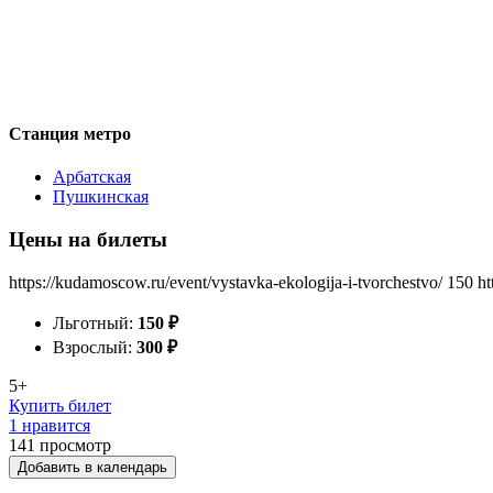
Станция метро
Арбатская
Пушкинская
Цены на билеты
https://kudamoscow.ru/event/vystavka-ekologija-i-tvorchestvo/
150
ht
Льготный:
150
₽
Взрослый:
300
₽
5+
Купить билет
1 нравится
141
просмотр
Добавить в календарь