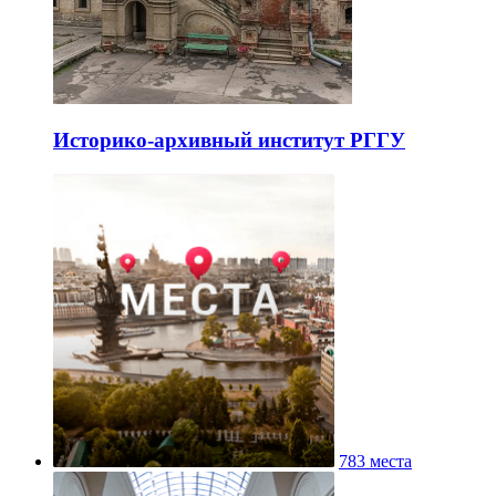
Историко-архивный институт РГГУ
783 места