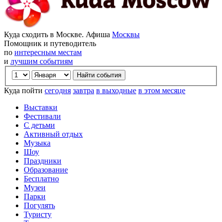
Куда сходить в Москве. Афиша
Москвы
Помощник и путеводитель
по
интересным местам
и
лучшим событиям
Куда пойти
сегодня
завтра
в выходные
в этом месяце
Выставки
Фестивали
С детьми
Активный отдых
Музыка
Шоу
Праздники
Образование
Бесплатно
Музеи
Парки
Погулять
Туристу