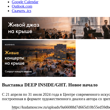
Google Calendar
Outlook.com
Скачать .ics
Выставка DEEP INSIDE/GHT. Новое начало
С 21 апреля по 31 июля 2024 года в Центре современного и
построенная в формате художественного диалога автора со 
https://kudamoscow.ru/uploads/9a66088d7d665d10b55ed59db