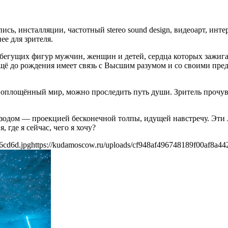
ись, инсталляции, частотный stereo sound design, видеоарт, ин
е для зрителя.
из бегущих фигур мужчин, женщин и детей, сердца которых зажи
ещё до рождения имеет связь с Высшим разумом и со своими пр
 воплощённый мир, можно проследить путь души. Зритель прочу
одом — проекцией бесконечной толпы, идущей навстречу. Эти л
, где я сейчас, чего я хочу?
6cd6d.jpg
https://kudamoscow.ru/uploads/cf948af496748189f00af8a44