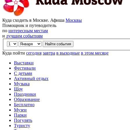
Куда сходить в Москве. Афиша
Москвы
Помощник и путеводитель
по
интересным местам
и
лучшим событиям
Куда пойти
сегодня
завтра
в выходные
в этом месяце
Выставки
Фестивали
С детьми
Активный отдых
Музыка
Шоу
Праздники
Образование
Бесплатно
Музеи
Парки
Погулять
Туристу