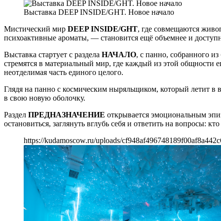
Выставка DEEP INSIDE/GHT. Новое начало
Мистический мир
DEEP INSIDE/GHT
, где совмещаются живоп
психоактивные ароматы, — становится ещё объемнее и доступне
Выставка стартует с раздела
НАЧАЛО
, с панно, собранного 
стремятся в материальный мир, где каждый из этой общности 
неотделимая часть единого целого.
Глядя на панно с космическим ныряльщиком, который летит в
в свою новую оболочку.
Раздел
ПРЕДНАЗНАЧЕНИE
открывается эмоциональным эпиз
остановиться, заглянуть вглубь себя и ответить на вопросы: кто я
https://kudamoscow.ru/uploads/cf948af496748189f00af8a442c