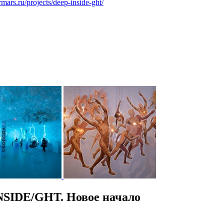
ermars.ru/projects/deep-inside-ght/
NSIDE/GHT. Новое начало