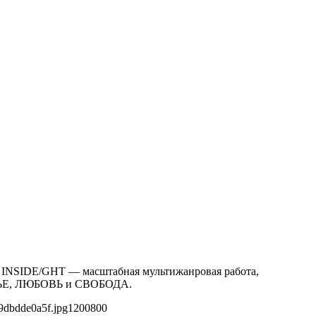
P INSIDE/GHT — масштабная мультижанровая работа,
АСТЬЕ, ЛЮБОВЬ и СВОБОДА.
9dbdde0a5f.jpg
1200
800