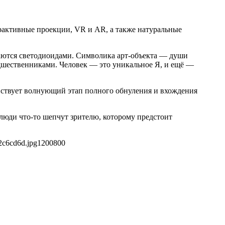
терактивные проекции, VR и AR, а также натуральные
гаются светодиоидами. Символика арт-объекта — души
едшественниками. Человек — это уникальное Я, и ещё —
вствует волнующий этап полного обнуления и вхождения
юди что-то шепчут зрителю, которому предстоит
2c6cd6d.jpg
1200
800