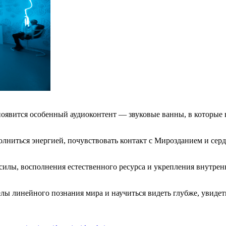
явится особенный аудиоконтент — звуковые ванны, в которые в
полниться энергией, почувствовать контакт с Мирозданием и сер
 силы, восполнения естественного ресурса и укрепления внутре
 линейного познания мира и научиться видеть глубже, увидеть 