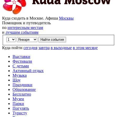
Куда сходить в Москве. Афиша
Москвы
Помощник и путеводитель
по
интересным местам
и
лучшим событиям
Куда пойти
сегодня
завтра
в выходные
в этом месяце
Выставки
Фестивали
С детьми
Активный отдых
Музыка
Шоу
Праздники
Образование
Бесплатно
Музеи
Парки
Погулять
Туристу