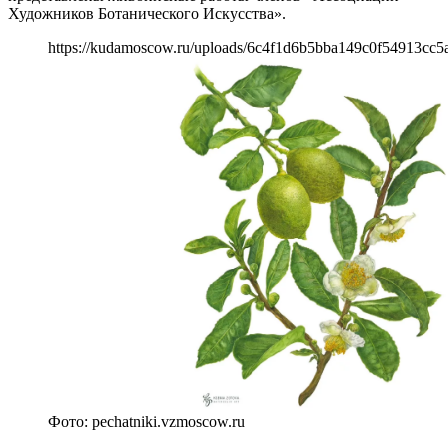
Художников Ботанического Искусства».
https://kudamoscow.ru/uploads/6c4f1d6b5bba149c0f54913cc5
Фото: pechatniki.vzmoscow.ru