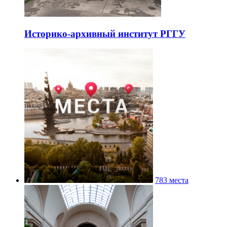
Историко-архивный институт РГГУ
783 места