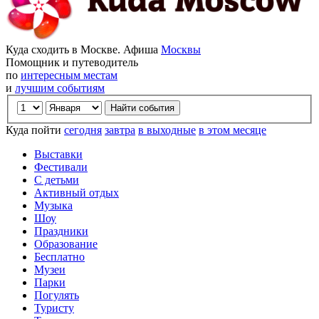
Куда сходить в Москве. Афиша
Москвы
Помощник и путеводитель
по
интересным местам
и
лучшим событиям
Куда пойти
сегодня
завтра
в выходные
в этом месяце
Выставки
Фестивали
С детьми
Активный отдых
Музыка
Шоу
Праздники
Образование
Бесплатно
Музеи
Парки
Погулять
Туристу