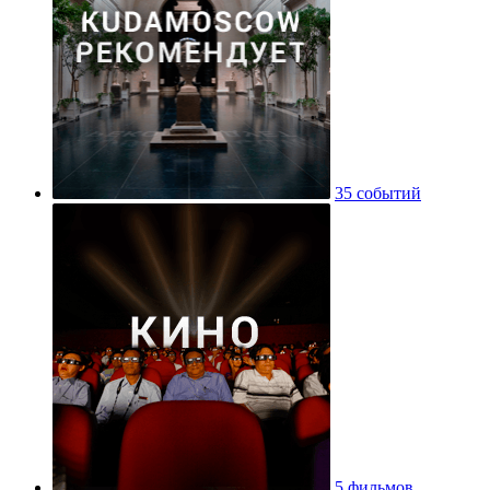
35 событий
5 фильмов