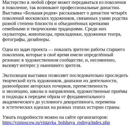
Мастерство в любой сфере может передаваться из поколения
в поколение, так возникают профессиональные династии.
Выставка «Большая родня» рассказывает о династии четырёх
поколений московских художников, связанных узами родства
разной степени близости и объединённых крепкими
семейными и творческими традициями. Среди них
скульпторы, живописцы, прикладники, художники театра,
фотографы, дизайнеры.
Одна из задач проекта — показать зрителю работы старшего
поколения, которые в своё время имели определённый
резонанс в художественном сообществе, и, несомненно,
вызовут интерес у нынешнего зрителя.
Экспозиция выставки позволяет последовательно проследить
творческий путь художников, диапазон их деятельности,
разнообразие авторских почерков, преемственность
и эволюцию, школы и направления, художественные приёмы
и подходы к передаче образа от фундаментального
академического до условного декоративного, перемены
в эстетических идеалах на разных этапах истории страны.
Узнать подробности можно на сайте организаторов:
https://vzmoscow.ru/vistavka_bolshaya_rodnya/index.php