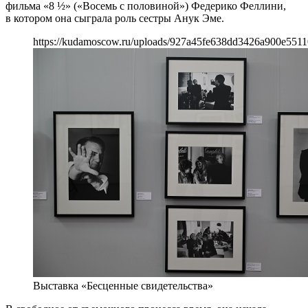
фильма «8 ½» («Восемь с половиной») Федерико Феллини,
в котором она сыграла роль сестры Анук Эме.
https://kudamoscow.ru/uploads/927a45fe638dd3426a900e5511
Выставка «Бесценные свидетельства»