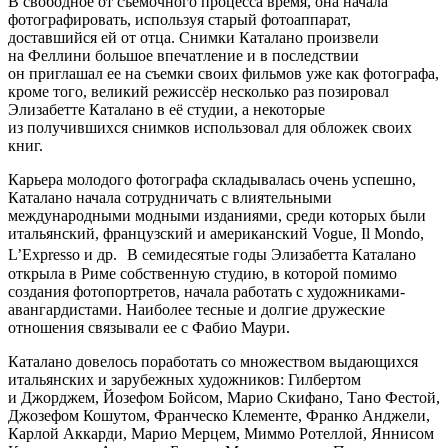
В свободное от съемочного процесса время, она начала
фотографировать, используя старый фотоаппарат,
доставшийся ей от отца. Снимки Каталано произвели
на Феллини большое впечатление и в последствии
он приглашал ее на съемки своих фильмов уже как фотографа,
кроме того, великий режиссёр несколько раз позировал
Элизабетте Каталано в её студии, а некоторые
из получившихся снимков использовал для обложек своих
книг.
Карьера молодого фотографа складывалась очень успешно,
Каталано начала сотрудничать с влиятельными
международными модными изданиями, среди которых были
итальянский, французский и американский Vogue, Il Mondo,
L’Expresso и др. В семидесятые годы Элизабетта Каталано
открыла в Риме собственную студию, в которой помимо
создания фотопортретов, начала работать с художниками-
авангардистами. Наиболее тесные и долгие дружеские
отношения связывали ее с Фабио Маури.
Каталано довелось поработать со множеством выдающихся
итальянских и зарубежных художников: Гилбертом
и Джорджем, Йозефом Бойсом, Марио Скифано, Тано Фестой,
Джозефом Кошутом, Франческо Клементе, Франко Анджели,
Карлой Аккарди, Марио Мерцем, Миммо Ротеллой, Яннисом