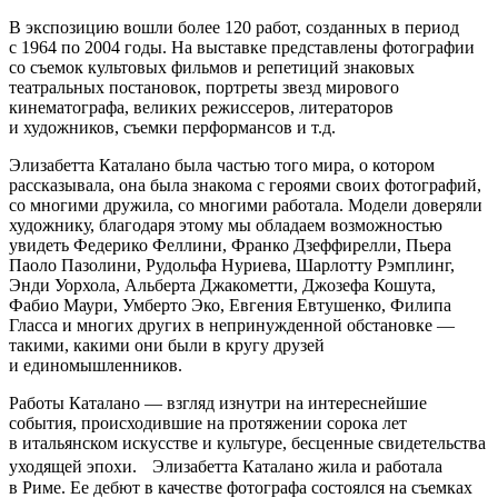
В экспозицию вошли более 120 работ, созданных в период
с 1964 по 2004 годы. На выставке представлены фотографии
со съемок культовых фильмов и репетиций знаковых
театральных постановок, портреты звезд мирового
кинематографа, великих режиссеров, литераторов
и художников, съемки перформансов и т.д.
Элизабетта Каталано была частью того мира, о котором
рассказывала, она была знакома с героями своих фотографий,
со многими дружила, со многими работала. Модели доверяли
художнику, благодаря этому мы обладаем возможностью
увидеть Федерико Феллини, Франко Дзеффирелли, Пьера
Паоло Пазолини, Рудольфа Нуриева, Шарлотту Рэмплинг,
Энди Уорхола, Альберта Джакометти, Джозефа Кошута,
Фабио Маури, Умберто Эко, Евгения Евтушенко, Филипа
Гласса и многих других в непринужденной обстановке —
такими, какими они были в кругу друзей
и единомышленников.
Работы Каталано — взгляд изнутри на интереснейшие
события, происходившие на протяжении сорока лет
в итальянском искусстве и культуре, бесценные свидетельства
уходящей эпохи. Элизабетта Каталано жила и работала
в Риме. Ее дебют в качестве фотографа состоялся на съемках