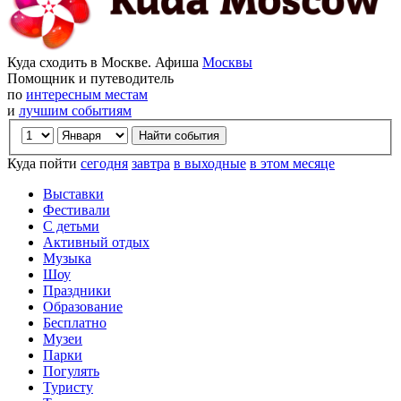
Куда сходить в Москве. Афиша
Москвы
Помощник и путеводитель
по
интересным местам
и
лучшим событиям
Куда пойти
сегодня
завтра
в выходные
в этом месяце
Выставки
Фестивали
С детьми
Активный отдых
Музыка
Шоу
Праздники
Образование
Бесплатно
Музеи
Парки
Погулять
Туристу