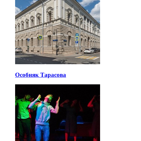
Особняк Тарасова