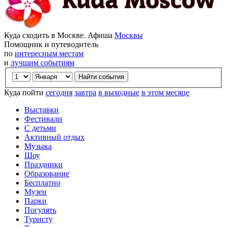
Куда сходить в Москве. Афиша
Москвы
Помощник и путеводитель
по
интересным местам
и
лучшим событиям
Куда пойти
сегодня
завтра
в выходные
в этом месяце
Выставки
Фестивали
С детьми
Активный отдых
Музыка
Шоу
Праздники
Образование
Бесплатно
Музеи
Парки
Погулять
Туристу