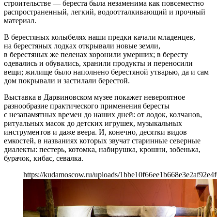
строительстве — береста была незаменима как повсеместно
распространенный, легкий, водоотталкивающий и прочный
материал.
В берестяных колыбелях наши предки качали младенцев,
на берестяных лодках открывали новые земли,
в берестяных же пеленах хоронили умерших; в бересту
одевались и обувались, хранили продукты и переносили
вещи; жилище было наполнено берестяной утварью, да и сам
дом покрывали и застилали берестой.
Выставка в Дарвиновском музее покажет невероятное
разнообразие практического применения бересты
с незапамятных времен до наших дней: от лодок, колчанов,
ритуальных масок до детских игрушек, музыкальных
инструментов и даже веера. И, конечно, десятки видов
емкостей, в названиях которых звучат старинные северные
диалекты: пестерь, котомка, набирушка, крошни, зобенька,
бурачок, кибас, севалка.
https://kudamoscow.ru/uploads/1bbe10f66ee1b668e3e2af92e4f