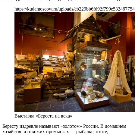
https://kudamoscow.ru/uploads/cb229bb6fd92f799e532467754
Выставка «Береста на века»
Бересту издревле называют «золотом» России. В домашнем
хозяйстве и отхожих промыслах — рыбалке, охоте,