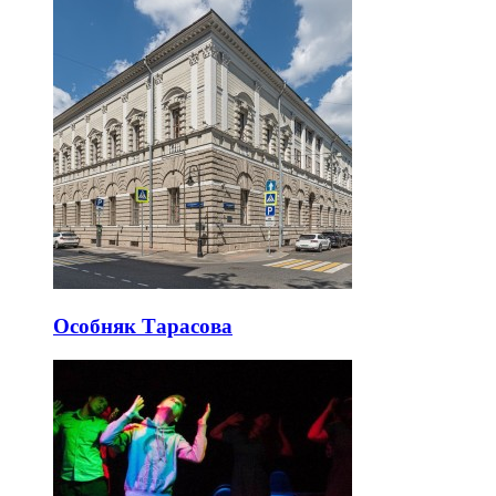
Особняк Тарасова