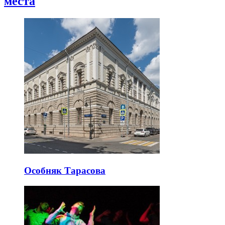
места
Особняк Тарасова