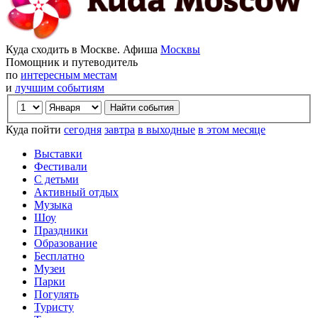
Куда сходить в Москве. Афиша
Москвы
Помощник и путеводитель
по
интересным местам
и
лучшим событиям
Куда пойти
сегодня
завтра
в выходные
в этом месяце
Выставки
Фестивали
С детьми
Активный отдых
Музыка
Шоу
Праздники
Образование
Бесплатно
Музеи
Парки
Погулять
Туристу