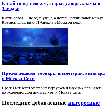
Китай-город пешком: старые улицы, храмы и
Зарядье
Китай-город — не одна улица, а исторический район между
Красной площадью, Лубянкой и Москвой-рекой.
Пресня пешком: зоопарк, планетарий, авангард
и Москва-Сити
Пресня меняется от старых переулков и научных площадок
до модернистской архитектуры и Москва-Сити.
Последние добавленные
интересные