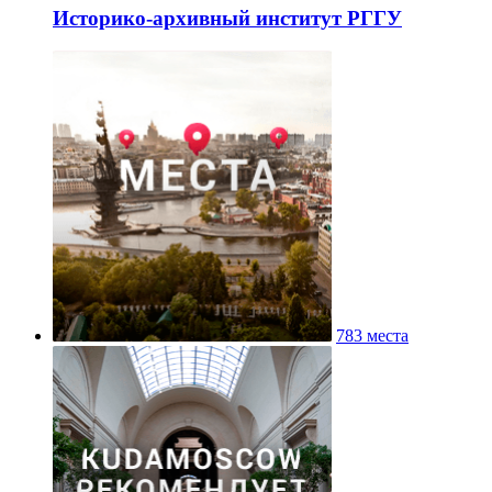
Историко-архивный институт РГГУ
783 места