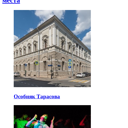
места
Особняк Тарасова