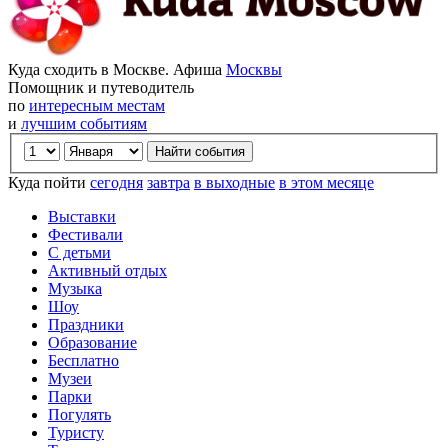
Куда сходить в Москве. Афиша
Москвы
Помощник и путеводитель
по
интересным местам
и
лучшим событиям
Куда пойти
сегодня
завтра
в выходные
в этом месяце
Выставки
Фестивали
С детьми
Активный отдых
Музыка
Шоу
Праздники
Образование
Бесплатно
Музеи
Парки
Погулять
Туристу