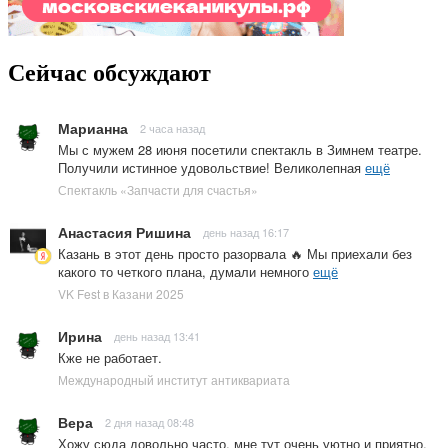
Сейчас обсуждают
Марианна
2 часа назад
Мы с мужем 28 июня посетили спектакль в Зимнем театре.
Получили истинное удовольствие! Великолепная
ещё
Спектакль «Запчасти для счастья»
Анастасия Ришина
день назад 16:17
Казань в этот день просто разорвала 🔥 Мы приехали без
какого то четкого плана, думали немного
ещё
VK Fest в Казани 2025
Ирина
день назад 13:41
Кже не работает.
Международный институт антиквариата
Вера
2 дня назад 08:48
Хожу сюда довольно часто, мне тут очень уютно и приятно.