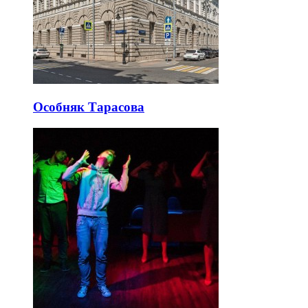
Особняк Тарасова