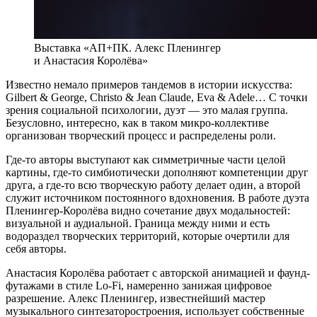
Выставка «АП+ПК. Алекс Пленингер
и Анастасия Королёва»
Известно немало примеров тандемов в истории искусства:
Gilbert & George, Christo & Jean Claude, Eva & Adele… С точки
зрения социальной психологии, дуэт — это малая группа.
Безусловно, интересно, как в таком микро-коллективе
организован творческий процесс и распределены роли.
Где-то авторы выступают как симметричные части целой
картины, где-то симбиотически дополняют компетенции друг
друга, а где-то всю творческую работу делает один, а второй
служит источником постоянного вдохновения. В работе дуэта
Пленингер-Королёва видно сочетание двух модальностей:
визуальной и аудиальной. Граница между ними и есть
водораздел творческих территорий, которые очертили для
себя авторы.
Анастасия Королёва работает с авторской анимацией и фаунд-
футажами в стиле Lo-Fi, намеренно занижая цифровое
разрешение. Алекс Пленингер, известнейший мастер
музыкального синтезаторостроения, использует собственные