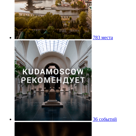
783 места
36 событий