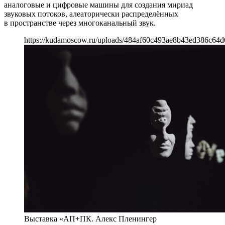
аналоговые и цифровые машины для создания мириад
звуковых потоков, алеаторически распределённых
в пространстве через многоканальный звук.
https://kudamoscow.ru/uploads/484af60c493ae8b43ed386c64d
Выставка «АП+ПК. Алекс Пленингер