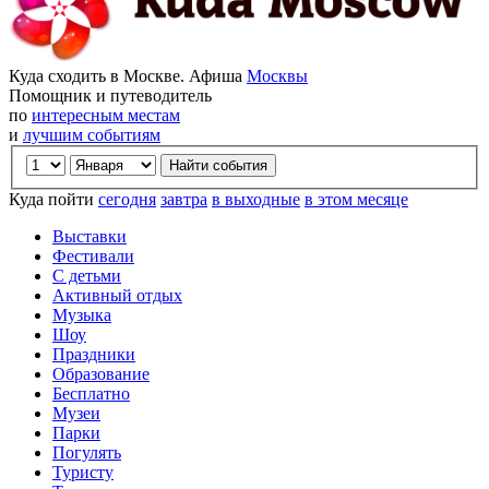
Куда сходить в Москве. Афиша
Москвы
Помощник и путеводитель
по
интересным местам
и
лучшим событиям
Куда пойти
сегодня
завтра
в выходные
в этом месяце
Выставки
Фестивали
С детьми
Активный отдых
Музыка
Шоу
Праздники
Образование
Бесплатно
Музеи
Парки
Погулять
Туристу