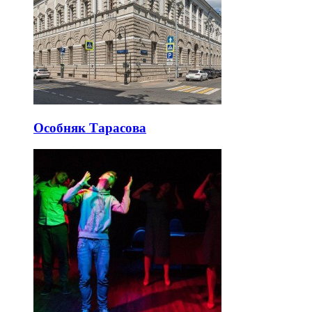
Особняк Тарасова