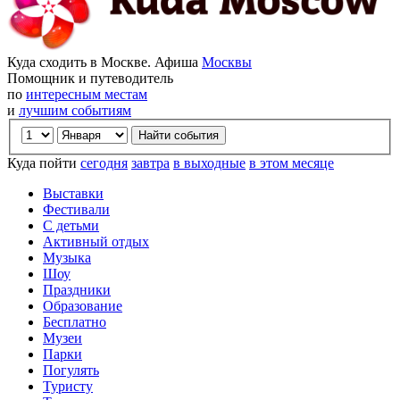
Куда сходить в Москве. Афиша
Москвы
Помощник и путеводитель
по
интересным местам
и
лучшим событиям
Куда пойти
сегодня
завтра
в выходные
в этом месяце
Выставки
Фестивали
С детьми
Активный отдых
Музыка
Шоу
Праздники
Образование
Бесплатно
Музеи
Парки
Погулять
Туристу