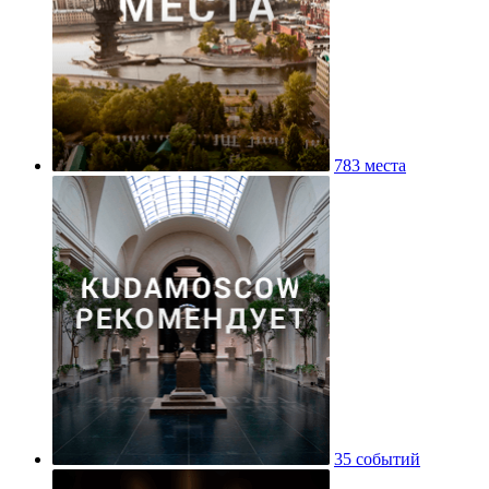
783 места
35 событий