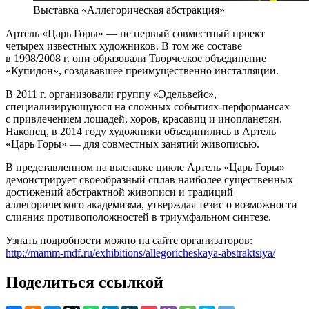
Выставка «Аллегорическая абстракция»
Артель «Царь Горы» — не первый совместный проект
четырех известных художников. В том же составе
в 1998/2008 г. они образовали Творческое объединение
«Купидон», создававшее преимущественно инсталляции.
В 2011 г. организовали группу «Эдельвейс»,
специализирующуюся на сложных событиях-перформансах
с привлечением лошадей, хоров, красавиц и инопланетян.
Наконец, в 2014 году художники объединились в Артель
«Царь Горы» — для совместных занятий живописью.
В представленном на выставке цикле Артель «Царь Горы»
демонстрирует своеобразный сплав наиболее существенных
достижений абстрактной живописи и традиций
аллегорического академизма, утверждая тезис о возможности
слияния противоположностей в триумфальном синтезе.
Узнать подробности можно на сайте организаторов:
http://mamm-mdf.ru/exhibitions/allegoricheskaya-abstraktsiya/
Поделиться ссылкой