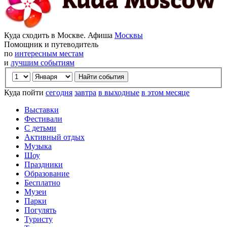
Куда сходить в Москве. Афиша
Москвы
Помощник и путеводитель
по
интересным местам
и
лучшим событиям
Куда пойти
сегодня
завтра
в выходные
в этом месяце
Выставки
Фестивали
С детьми
Активный отдых
Музыка
Шоу
Праздники
Образование
Бесплатно
Музеи
Парки
Погулять
Туристу