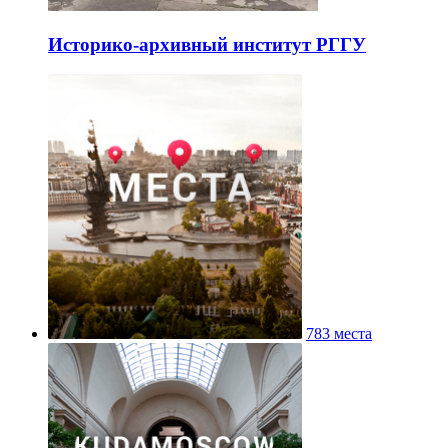
Историко-архивный институт РГГУ
783 места