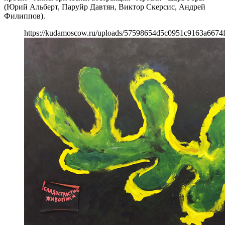
(Юрий Альберт, Паруйр Давтян, Виктор Скерсис, Андрей
Филиппов).
https://kudamoscow.ru/uploads/57598654d5c0951c9163a6674