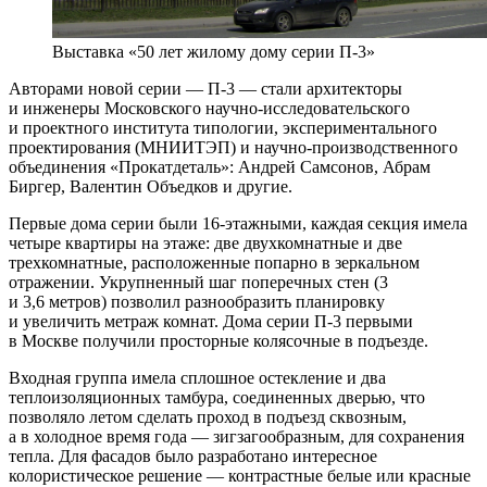
Выставка «50 лет жилому дому серии П-3»
Авторами новой серии — П-3 — стали архитекторы
и инженеры Московского научно-исследовательского
и проектного института типологии, экспериментального
проектирования (МНИИТЭП) и научно-производственного
объединения «Прокатдеталь»: Андрей Самсонов, Абрам
Биргер, Валентин Объедков и другие.
Первые дома серии были 16-этажными, каждая секция имела
четыре квартиры на этаже: две двухкомнатные и две
трехкомнатные, расположенные попарно в зеркальном
отражении. Укрупненный шаг поперечных стен (3
и 3,6 метров) позволил разнообразить планировку
и увеличить метраж комнат. Дома серии П-3 первыми
в Москве получили просторные колясочные в подъезде.
Входная группа имела сплошное остекление и два
теплоизоляционных тамбура, соединенных дверью, что
позволяло летом сделать проход в подъезд сквозным,
а в холодное время года — зигзагообразным, для сохранения
тепла. Для фасадов было разработано интересное
колористическое решение — контрастные белые или красные