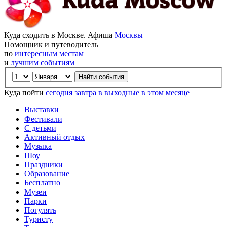
Куда сходить в Москве. Афиша
Москвы
Помощник и путеводитель
по
интересным местам
и
лучшим событиям
Куда пойти
сегодня
завтра
в выходные
в этом месяце
Выставки
Фестивали
С детьми
Активный отдых
Музыка
Шоу
Праздники
Образование
Бесплатно
Музеи
Парки
Погулять
Туристу