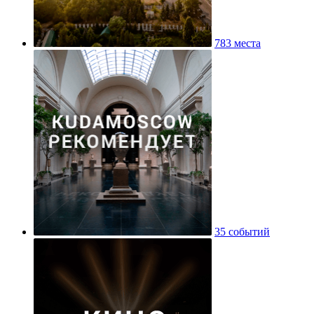
783 места
35 событий