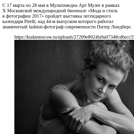
С 17 марта по 28 мая в Мультимедиа Арт Музее в рамках
X Московской международной биеннале «Мода и стиль
в фотографии 2017» пройдет выставка легендарного
календаря Pirelli, над 44-м выпуском которого работал
знаменитый fashion-фотограф современности Питер Линдберг.
https://kudamoscow.ru/uploads/27209e8924fa9a07348cd6ecc5