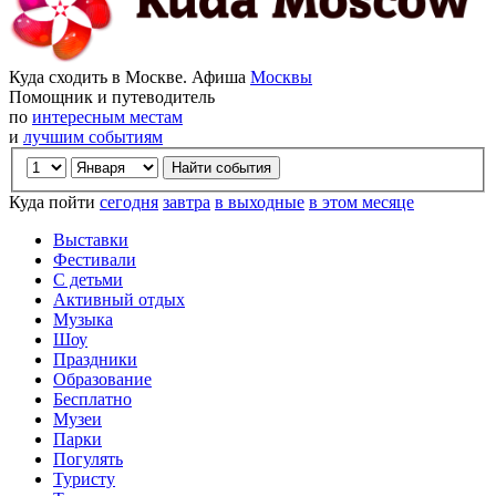
Куда сходить в Москве. Афиша
Москвы
Помощник и путеводитель
по
интересным местам
и
лучшим событиям
Куда пойти
сегодня
завтра
в выходные
в этом месяце
Выставки
Фестивали
С детьми
Активный отдых
Музыка
Шоу
Праздники
Образование
Бесплатно
Музеи
Парки
Погулять
Туристу