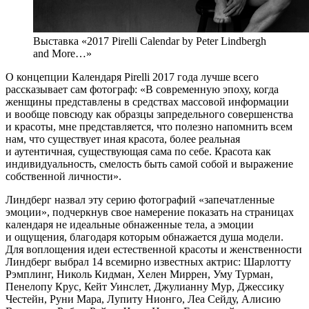
Выставка «2017 Pirelli Calendar by Peter Lindbergh
and More…»
О концепции Календаря Pirelli 2017 года лучше всего
рассказывает сам фотограф: «В современную эпоху, когда
женщины представлены в средствах массовой информации
и вообще повсюду как образцы запредельного совершенства
и красоты, мне представляется, что полезно напомнить всем
нам, что существует иная красота, более реальная
и аутентичная, существующая сама по себе. Красота как
индивидуальность, смелость быть самой собой и выражение
собственной личности».
Линдберг назвал эту серию фотографий «запечатленные
эмоции», подчеркнув свое намерение показать на страницах
календаря не идеальные обнаженные тела, а эмоции
и ощущения, благодаря которым обнажается душа модели.
Для воплощения идеи естественной красоты и женственности
Линдберг выбрал 14 всемирно известных актрис: Шарлотту
Рэмплинг, Николь Кидман, Хелен Миррен, Уму Турман,
Пенелопу Крус, Кейт Уинслет, Джулианну Мур, Джессику
Честейн, Руни Мара, Лупиту Нионго, Леа Сейду, Алисию