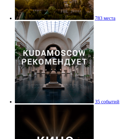
783 места
35 событий