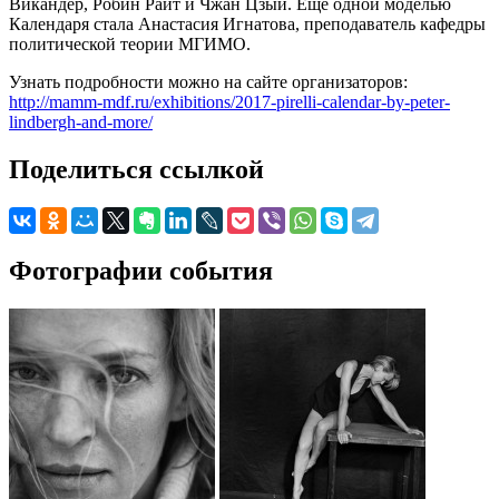
Викандер, Робин Райт и Чжан Цзыи. Еще одной моделью
Календаря стала Анастасия Игнатова, преподаватель кафедры
политической теории МГИМО.
Узнать подробности можно на сайте организаторов:
http://mamm-mdf.ru/exhibitions/2017-pirelli-calendar-by-peter-
lindbergh-and-more/
Поделиться ссылкой
Фотографии события