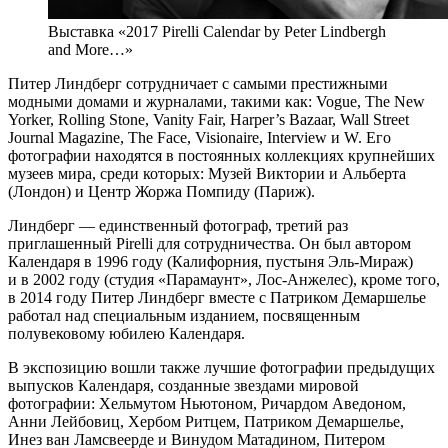
Выставка «2017 Pirelli Calendar by Peter Lindbergh
and More…»
Питер Линдберг сотрудничает с самыми престижными
модными домами и журналами, такими как: Vogue, The New
Yorker, Rolling Stone, Vanity Fair, Harper’s Bazaar, Wall Street
Journal Magazine, The Face, Visionaire, Interview и W. Его
фотографии находятся в постоянных коллекциях крупнейших
музеев мира, среди которых: Музей Виктории и Альберта
(Лондон) и Центр Жоржа Помпиду (Париж).
Линдберг — единственный фотограф, третий раз
приглашенный Pirelli для сотрудничества. Он был автором
Календаря в 1996 году (Калифорния, пустыня Эль-Мираж)
и в 2002 году (студия «Парамаунт», Лос-Анжелес), кроме того,
в 2014 году Питер Линдберг вместе с Патриком Демаршелье
работал над специальным изданием, посвященным
полувековому юбилею Календаря.
В экспозицию вошли также лучшие фотографии предыдущих
выпусков Календаря, созданные звездами мировой
фотографии: Хельмутом Ньютоном, Ричардом Аведоном,
Анни Лейбовиц, Хербом Ритцем, Патриком Демаршелье,
Инез ван Ламсвеерде и Винудом Матадином, Питером