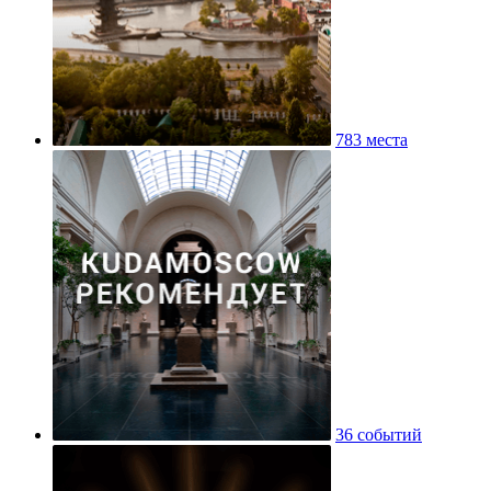
783 места
36 событий