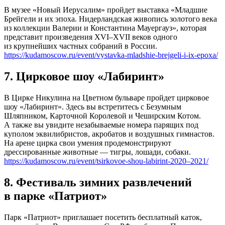
В музее «Новый Иерусалим» пройдет выставка «Младшие
Брейгели и их эпоха. Нидерландская живопись золотого века
из коллекции Валерии и Константина Мауергауз», которая
представит произведения XVI–XVII веков одного
из крупнейших частных собраний в России.
https://kudamoscow.ru/event/vystavka-mladshie-brejgeli-i-ix-epoxa/
7. Цирковое шоу «Лабиринт»
В Цирке Никулина на Цветном бульваре пройдет цирковое
шоу «Лабиринт». Здесь вы встретитесь с Безумным
Шляпником, Карточной Королевой и Чеширским Котом.
А также вы увидите незабываемые номера парящих под
куполом эквилибристов, акробатов и воздушных гимнастов.
На арене цирка свои умения продемонстрируют
дрессированные животные — тигры, лошади, собаки.
https://kudamoscow.ru/event/tsirkovoe-shou-labirint-2020–2021/
8. Фестиваль зимних развлечений
в парке «Патриот»
Парк «Патриот» приглашает посетить бесплатный каток,