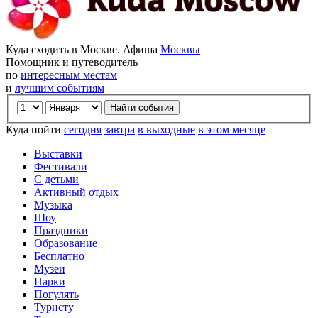
Куда сходить в Москве. Афиша
Москвы
Помощник и путеводитель
по
интересным местам
и
лучшим событиям
Куда пойти
сегодня
завтра
в выходные
в этом месяце
Выставки
Фестивали
С детьми
Активный отдых
Музыка
Шоу
Праздники
Образование
Бесплатно
Музеи
Парки
Погулять
Туристу