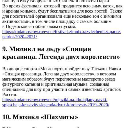
главную ёлку Вооруженных Сил РФ и объекты Парка.
Во время фестиваля, который продлится всю зиму, каток, как
и аренда коньков, будут бесплатными для всех гостей. Также
для посетителей организовали еще несколько зон с зимними
активностями, в том числе площадку с самым большим
в Подмосковье тюбинговым спуском.
https://kudamoscow.ru/event/festival-zimnix-razvlechenii-v-parke-
patriot-2020–2021/
9. Мюзикл на льду «Спящая
красавица. Легенда двух королевств»
Во дворце спорта «Мегаспорт» пройдет шоу Татьяны Навки
«Спящая красавица. Легенда двух королевств», в котором
магическим образом будут переплетены мастерство звезд
фигурного катания и оригинальная музыка, созданная
специально для шоу при участии самых известных артистов
России.
https://kudamoscow.ru/event/mjuzikl-na-ldu-tatjany-navki-
spjaschaja-krasavitsa-legenda-dvux-korolevstv-2019–2020/
10. Мюзикл «Шахматы»