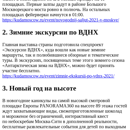
площадках. Первые залпы дадут в районе Большого
Москворецкого моста ровно в полночь. На остальных
площадках фейерверки начнутся в 01:00.
https://kudamoscow.ru/event/novogodnij-saljut-2021-v-moskve/
2. Зимние экскурсии по ВДНХ
Главная выставка страны подготовила спецпроект
«Экскурсии ВДНХ», куда вошли как новые зимние
маршруты, так и полюбившиеся обзорные и тематические
туры. В экскурсиях, посвященных теме этого зимнего сезона
«Антарктическая зима на ВДНХ», можно будет принять
участие бесплатно.
https://kudamoscow.ru/event/zimnie-ekskursii-po-vdnx-2021/
3. Новый год на высоте
В новогодние каникулы на самой высокой смотровой
площадке Европы PANORAMA360 на высоте 89 этажа гостей
ждут захватывающие виды, свежеприготовленные шоколад
и мороженое без ограничений, интерактивный квест
по небоскребам Москва-Сити в дополненной реальности,
бесплатные развлекательные события для детей по выходным