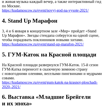
и живая музыка каждый вечер, а также интерактивный гид
по Москве.
https://kudamoscow.ru/event/novyj-god-na-vysote-2021/
4. Stand Up Марафон
3, 4 и 6 января в концертном зале «Мир» пройдет «Stand
Up Марафон». Звезды стендапа соберутся на одной сцене,
чтобы порадовать поклонников новыми хитами.
https://kudamoscow.ru/event/stand-up-marafon-2021/
5. ГУМ-Каток на Красной площади
На Красной площади развернулся ГУМ-Каток. 15-й сезон
ГУМ-Катка перенесет в сказочную зимнюю страну
с новогодними оленями, веселыми пингвинами и мудрыми
совами.
https://kudamoscow.ru/event/gum-katok-na-krasnoj-ploschadi-
2020–2021/
6. Выставка «Младшие Брейгели
и их эпоха»