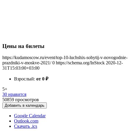
Цены на билеты
https://kudamoscow.ru/event/top-10-luchshix-sobytij-v-novogodnie-
prazdniki-v-moskve-2021/
0
https://schema.org/InStock
2020-12-
31T15:03:00+03:00
Взрослый:
от 0
₽
5+
30 нравится
50859
просмотров
Добавить в календарь
Google Calendar
Outlook.com
Скачать .ics